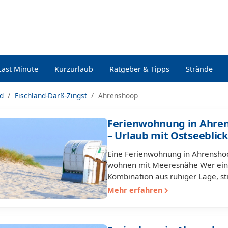
Last Minute
Kurzurlaub
Ratgeber & Tipps
Strände
nd
Fischland-Darß-Zingst
Ahrenshoop
Ferienwohnung in Ahre
– Urlaub mit Ostseeblic
Eine Ferienwohnung in Ahrenshoo
wohnen mit Meeresnähe Wer eine
Kombination aus ruhiger Lage, st
Mehr erfahren