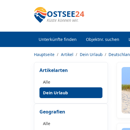
OSTSEE
24
Küste können wir.
Unterkünfte finden
Objektnr. suchen
Hauptseite
Artikel
Dein Urlaub
Deutschla
Artikelarten
Alle
Dein Urlaub
Geografien
Alle