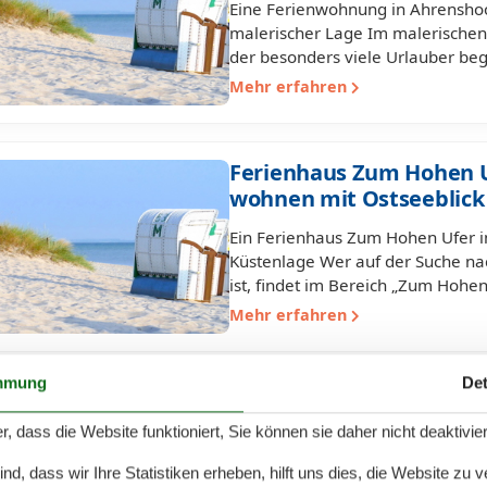
Eine Ferienwohnung in Ahrensho
malerischer Lage Im malerischen 
der besonders viele Urlauber be
Mehr erfahren
Ferienhaus Zum Hohen U
wohnen mit Ostseeblick
Ein Ferienhaus Zum Hohen Ufer i
Küstenlage Wer auf der Suche na
ist, findet im Bereich „Zum Hohe
Mehr erfahren
mmung
Det
Ferienwohnung in Ahren
wohnen in Boddennähe
r, dass die Website funktioniert, Sie können sie daher nicht deaktivie
Eine Ferienwohnung in Ahrensho
d, dass wir Ihre Statistiken erheben, hilft uns dies, die Website zu 