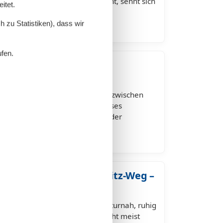
einen Urlaub in Ahrenshoop plant, sehnt sich
itet.
tilvollen Rückzugsort. Eine…
 zu Statistiken), dass wir
ufen.
nshoop am Feldweg –
ster Lage
op am Feldweg – ruhig wohnen zwischen
p kennt, weiß: Der Charme dieses
ürlichen Schönheit, der Ruhe und der
shoop am Bernhard-Seitz-Weg –
ge
op am Bernhard-Seitz-Weg – naturnah, ruhig
b in Ahrenshoop verbringt, sucht meist