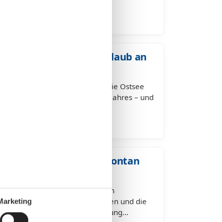
nd stilvollem Ambiente. Eine…
am Meer mit Hund – Urlaub an
 Begleitung
m Meer mit Hund – gemeinsam die Ostsee
 ist für viele das Highlight des Jahres – und
 der vierbeinige Freund…
shoop Last Minute – spontan
ee
op Last Minute buchen – spontan
kurzfristig dem Alltag entfliehen und die
Marketing
te, findet mit einer Ferienwohnung…