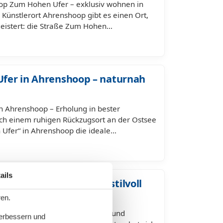
op Zum Hohen Ufer – exklusiv wohnen in
Künstlerort Ahrenshoop gibt es einen Ort,
geistert: die Straße Zum Hohen…
fer in Ahrenshoop – naturnah
n Ahrenshoop – Erholung in bester
ch einem ruhigen Rückzugsort an der Ostsee
n Ufer“ in Ahrenshoop die ideale…
ails
shoop am Hafenweg – stilvoll
ren.
op am Hafenweg – Ruhe, Natur und
verbessern und