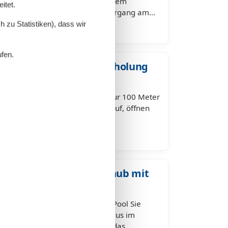
laub, bei dem Sie den Tag mit dem
itet.
und den Abend beim Sonnenuntergang am…
 zu Statistiken), dass wir
ufen.
hen in Schönhagen – Erholung
d entfernt
chönhagen – Ihr Ostseeurlaub nur 100 Meter
ich vor, Sie wachen am Morgen auf, öffnen
esrauschen begrüßt Sie.…
– exklusiver Ostseeurlaub mit
ser Ostseeurlaub mit privatem Pool Sie
laub, bei dem Erholung und Luxus im
n Poolhaus in Schönhagen genau das…