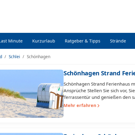
Last Minute
Kurzurlaub
Ratgeber & Tipps
Strände
nd
Schlei
Schönhagen
Schönhagen Strand Feri
Schönhagen Strand Ferienhaus mit
Ansprüche Stellen Sie sich vor, S
Terrassentür und genießen den s
Mehr erfahren