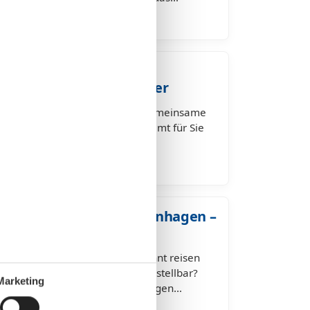
nhagen an der Ostsee –
uer für Mensch und Tier
an der Ostsee – Erholung und gemeinsame
ne Ihren treuen Vierbeiner kommt für Sie
ub mit Hund in Schönhagen…
 an der Ostsee in Schönhagen –
rbeiner
stsee in Schönhagen – entspannt reisen
hne Ihren Hund ist für Sie unvorstellbar?
Marketing
t Hund an der Ostsee in Schönhagen…