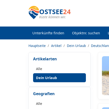
OSTSEE
24
Küste können wir.
Unterkünfte finden
Objektnr. suchen
Hauptseite
Artikel
Dein Urlaub
Deutschla
Artikelarten
Alle
Dein Urlaub
Geografien
Alle