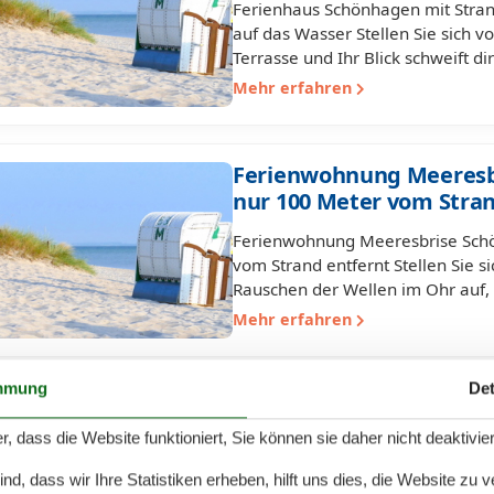
Ferienhaus Schönhagen mit Strand
auf das Wasser Stellen Sie sich v
Terrasse und Ihr Blick schweift di
Mehr erfahren
Ferienwohnung Meeresb
nur 100 Meter vom Stran
Ferienwohnung Meeresbrise Schö
vom Strand entfernt Stellen Sie 
Rauschen der Wellen im Ohr auf, 
Mehr erfahren
mmung
Det
Ferienwohnung in Schön
perfekter Ostseeurlaub
r, dass die Website funktioniert, Sie können sie daher nicht deaktivie
Ferienwohnung in Schönhagen dir
d, dass wir Ihre Statistiken erheben, hilft uns dies, die Website zu 