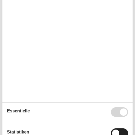
Ferienwohnung in Wieck am Darß mit
Hund – Gemeinsam entspannen in der
Natur
Genießen Sie entspannte Urlaubstage in einer
hundefreundlichen Ferienwohnung in Wieck am Darß
Ein Urlaub in Wieck am Darß ist wie ein Schritt zurück
zur Natur – und ideal für alle, die ihre Auszeit
gemeinsam…
Mehr erfahren
Essentielle
Statistiken