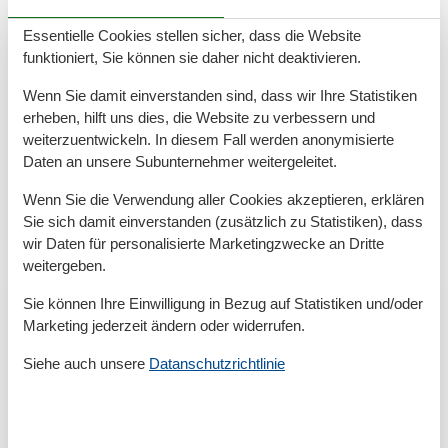
Urlaub mit Hund in Wieck am Darß –
Essentielle Cookies stellen sicher, dass die Website
Natur, Ruhe und tierfreundliche
funktioniert, Sie können sie daher nicht deaktivieren.
Gastfreundschaft
Wenn Sie damit einverstanden sind, dass wir Ihre Statistiken
Erleben Sie gemeinsam mit Ihrem Hund einen
erheben, hilft uns dies, die Website zu verbessern und
erholsamen Urlaub in Wieck am Darß Ein Urlaub mit
weiterzuentwickeln. In diesem Fall werden anonymisierte
Hund ist für viele Menschen erst dann perfekt, wenn
Daten an unsere Subunternehmer weitergeleitet.
auch der geliebte Vierbeiner mit dabei sein kann –
und genau…
Wenn Sie die Verwendung aller Cookies akzeptieren, erklären
Sie sich damit einverstanden (zusätzlich zu Statistiken), dass
Mehr erfahren
wir Daten für personalisierte Marketingzwecke an Dritte
weitergeben.
Sie können Ihre Einwilligung in Bezug auf Statistiken und/oder
Marketing jederzeit ändern oder widerrufen.
Siehe auch unsere
Datanschutzrichtlinie