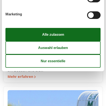
Marketing
Ferienhaus in Wieck am Darß mit Hund
– Urlaub in der Natur mit tierischer
Begleitung
Erleben Sie entspannte Urlaubstage im
hundefreundlichen Ferienhaus in Wieck am Darß Ein
Ferienhausurlaub mit Hund auf dem Darß – das
bedeutet Naturerlebnis pur, entspannte Spaziergänge
am Bodden und die…
Mehr erfahren