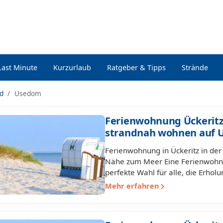
Last Minute
Kurzurlaub
Ratgeber & Tipps
Strände
nd
Usedom
Ferienwohnung Ückeritz
strandnah wohnen auf
Ferienwohnung in Ückeritz in der
Nähe zum Meer Eine Ferienwohnung
perfekte Wahl für alle, die Erhol
Mehr erfahren