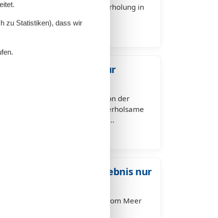
itet.
am Strand ist der Inbegriff für Erholung in
„am Strand“ bedeutet,…
 zu Statistiken), dass wir
ufen.
am Strand – Erholung nur
fernt
 – Ihre Auszeit nur 100 Meter von der
assenheide am Strand verspricht erholsame
, mit feinsandigem Ostseestrand…
am Strand – Urlaubserlebnis nur
t
d – Ihre Auszeit nur 100 Meter vom Meer
ow am Strand verspricht eine