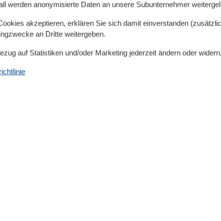
all werden anonymisierte Daten an unsere Subunternehmer weitergele
entfernt Ein Bungalow in Ückeritz 
Ostseenähe. Bitte beachten Sie: 
okies akzeptieren, erklären Sie sich damit einverstanden (zusätzlich
Mehr erfahren
tingzwecke an Dritte weitergeben.
Bezug auf Statistiken und/oder Marketing jederzeit ändern oder widerr
Urlaub in Trassenheide 
chtlinie
100 Meter vom Meer ent
Urlaub in Trassenheide am Strand
Ostsee entfernt Ein Urlaub in Tr
Tage inmitten unberührter Natur
Mehr erfahren
Trassenheide Bungalow 
100 m vom Meer entfern
Trassenheide Bungalow am Stran
entfernt Ein Trassenheide Bungal