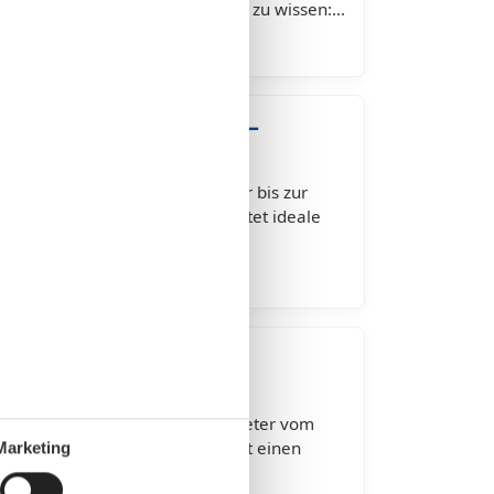
g auf der Insel Usedom. Wichtig zu wissen:…
eide direkt am Strand –
 in bester Lage
rekt am Strand – nur 100 Meter bis zur
ssenheide direkt am Strand bietet ideale
annten Urlaub an der Ostsee.…
rassenheide – Urlaub in
e
ide – Ihre Unterkunft nur 100 Meter vom
randidyll Trassenheide verspricht einen
Marketing
 einer Unterkunft, die…