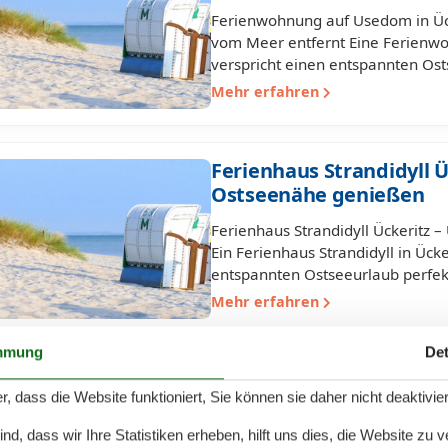
Ferienwohnung auf Usedom in Ück
vom Meer entfernt Eine Ferienw
verspricht einen entspannten Os
Mehr erfahren
Ferienhaus Strandidyll Ü
Ostseenähe genießen
Ferienhaus Strandidyll Ückeritz 
Ein Ferienhaus Strandidyll in Ücke
entspannten Ostseeurlaub perfek
Mehr erfahren
mmung
Det
Bungalow Ückeritz am St
r, dass die Website funktioniert, Sie können sie daher nicht deaktivie
Ostseenähe
d, dass wir Ihre Statistiken erheben, hilft uns dies, die Website zu 
Bungalow in Ückeritz am Strand 