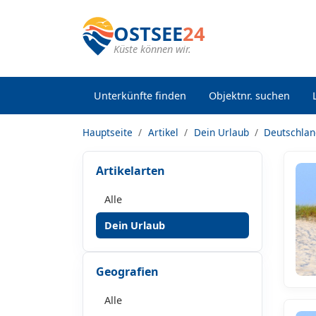
OSTSEE
24
Küste können wir.
Unterkünfte finden
Objektnr. suchen
Hauptseite
Artikel
Dein Urlaub
Deutschla
Artikelarten
Alle
Dein Urlaub
Geografien
Alle