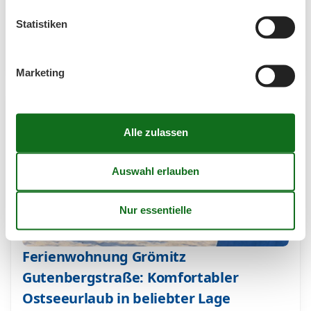
eine Ferienwohnung Am Hohen Ufer in Grömitz bucht,
Statistiken
entscheidet sich für eine Unterkunft in Toplage.
Diese…
Mehr erfahren
Marketing
Ferienwohnung Grömitz
Gutenbergstraße: Komfortabler
Ostseeurlaub in beliebter Lage