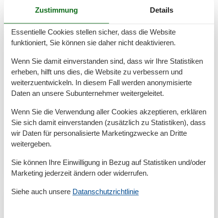
Zustimmung
Details
Essentielle Cookies stellen sicher, dass die Website
funktioniert, Sie können sie daher nicht deaktivieren.
Ferienwohnung Grömitz Oldenburger
Wenn Sie damit einverstanden sind, dass wir Ihre Statistiken
erheben, hilft uns dies, die Website zu verbessern und
Straße: Erholsamer Urlaub an der
weiterzuentwickeln. In diesem Fall werden anonymisierte
Ostsee
Daten an unsere Subunternehmer weitergeleitet.
Ferienwohnung an der Oldenburger Straße in
Wenn Sie die Verwendung aller Cookies akzeptieren, erklären
Grömitz: Urlaub in begehrter Lage genießen Eine
Sie sich damit einverstanden (zusätzlich zu Statistiken), dass
Ferienwohnung an der Oldenburger Straße in Grömitz
wir Daten für personalisierte Marketingzwecke an Dritte
garantiert Ihnen einen erholsamen Aufenthalt an der
weitergeben.
Ostsee.…
Sie können Ihre Einwilligung in Bezug auf Statistiken und/oder
Mehr erfahren
Marketing jederzeit ändern oder widerrufen.
Siehe auch unsere
Datanschutzrichtlinie