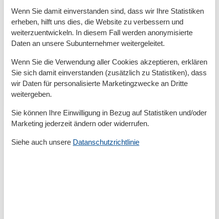
Ferienwohnung in Sellin in der
Wenn Sie damit einverstanden sind, dass wir Ihre Statistiken
Westbahnstraße – Komfortabler
erheben, hilft uns dies, die Website zu verbessern und
Urlaub an der Ostsee
weiterzuentwickeln. In diesem Fall werden anonymisierte
Daten an unsere Subunternehmer weitergeleitet.
Ferienwohnungen in Sellin auf der Westbahnstraße –
Ihr idealer Ausgangspunkt für entspannte Ferientage
Wenn Sie die Verwendung aller Cookies akzeptieren, erklären
Sellin, das charmante Ostseebad auf der Insel Rügen,
Sie sich damit einverstanden (zusätzlich zu Statistiken), dass
begeistert seine Besucher mit maritimem Flair,…
wir Daten für personalisierte Marketingzwecke an Dritte
weitergeben.
Mehr erfahren
Sie können Ihre Einwilligung in Bezug auf Statistiken und/oder
Marketing jederzeit ändern oder widerrufen.
Siehe auch unsere
Datanschutzrichtlinie