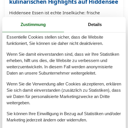
kulinarischen Highlights auf Hiddensee
Hiddensee Essen ist echte Inselküche: frische
Fischbrötchen, süße Pfannkuchen, hausgemachte
Zustimmung
Details
Kuchen und Sanddorn-Spezialitäten. Entdecke
kulinarische Highlights zwischen Hafenflair und
Essentielle Cookies stellen sicher, dass die Website
gemütlichen Café…
funktioniert, Sie können sie daher nicht deaktivieren.
Mehr erfahren
Wenn Sie damit einverstanden sind, dass wir Ihre Statistiken
erheben, hilft uns dies, die Website zu verbessern und
weiterzuentwickeln. In diesem Fall werden anonymisierte
Daten an unsere Subunternehmer weitergeleitet.
Wenn Sie die Verwendung aller Cookies akzeptieren, erklären
Sie sich damit einverstanden (zusätzlich zu Statistiken), dass
wir Daten für personalisierte Marketingzwecke an Dritte
weitergeben.
Sie können Ihre Einwilligung in Bezug auf Statistiken und/oder
Marketing jederzeit ändern oder widerrufen.
Nationalpark Vorpommersche