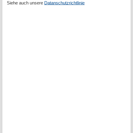
Siehe auch unsere
Datanschutzrichtlinie
Boddenlandschaft – Natur pur auf
Hiddensee
Der Nationalpark Vorpommersche Boddenlandschaft
auf Hiddensee begeistert mit wilder Natur,
Vogelvielfalt und einzigartigen Landschaften. Perfekt
für Familien, Naturfans und alle, die Ruhe und echte
Os…
Mehr erfahren