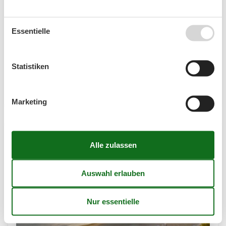
Inseln
Essentielle
Die deutschen Ostseeinseln sind ein Paradies für
Strandliebhaber, Aktivurlauber und Genießer.
Entdecke Rügen, Usedom, Fehmarn, Hiddensee, Poel
Statistiken
und Ummanz – mit Stränden, Natur, Kultur und
kulinarische…
Mehr erfahren
Marketing