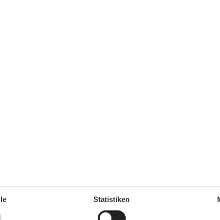
hrank
le
Statistiken