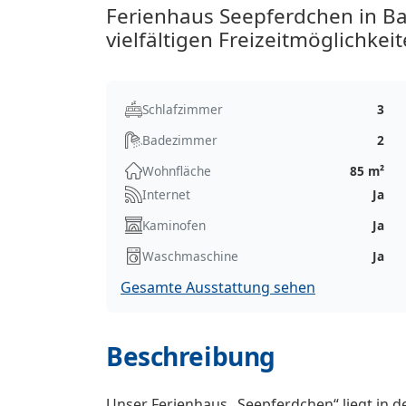
Ferienhaus Seepferdchen in B
vielfältigen Freizeitmöglichkeit
Schlafzimmer
3
Badezimmer
2
Wohnfläche
85 m²
Internet
Ja
Kaminofen
Ja
Waschmaschine
Ja
Gesamte Ausstattung sehen
Beschreibung
Unser Ferienhaus „Seepferdchen“ liegt in d