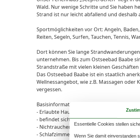
Wald. Nur wenige Schritte und Sie haben h
Strand ist nur leicht abfallend und deshalb
Sportmöglichkeiten vor Ort: Angeln, Baden, 
Reiten, Segeln, Surfen, Tauchen, Tennis, Wa
Dort können Sie lange Strandwanderungen n
unternehmen. Bis zum Ostseebad Baabe sind 
Strandstraße mit vielen kleinen Geschäfte
Das Ostseebad Baabe ist ein staatlich anerka
Wellnessangebot, wie z.B. Massagen oder Kr
vergessen.
Basisinformationen
Zusti
- Erlaubte Haustiere: keins
- befindet sich in: Anlage
Essentielle Cookies stellen siche
- Nichtraucherunterkunft
- Schlafzimmeranzahl: 3
Wenn Sie damit einverstanden sin