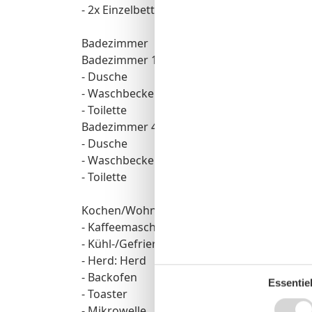
- 2x Einzelbett
Badezimmer
Badezimmer 1
- Dusche
- Waschbecken
- Toilette
Badezimmer 4
- Dusche
- Waschbecken
- Toilette
Kochen/Wohnen
- Kaffeemaschine: Kaffeemaschine
- Kühl-/Gefrierschrank: Gefrierfach, Kühlsc
- Herd: Herd
- Backofen
Essentiel
- Toaster
- Mikrowelle