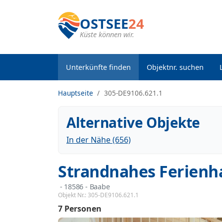
OSTSEE
24
Küste können wir.
Unterkünfte finden
Objektnr. suchen
Hauptseite
305-DE9106.621.1
Alternative Objekte
In der Nähe (656)
Strandnahes Ferienh
 - 18586
 - Baabe
Objekt Nr.:
305-DE9106.621.1
7 Personen