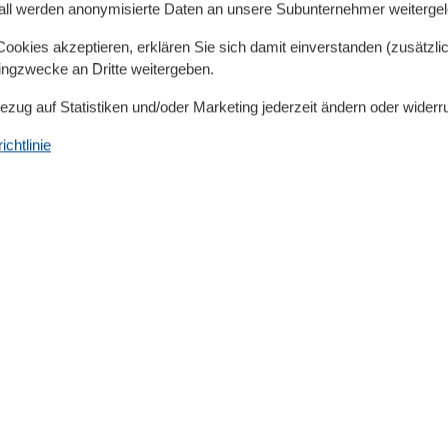
all werden anonymisierte Daten an unsere Subunternehmer weitergele
okies akzeptieren, erklären Sie sich damit einverstanden (zusätzlich
tingzwecke an Dritte weitergeben.
Bezug auf Statistiken und/oder Marketing jederzeit ändern oder widerr
chtlinie
se Unterkunft: 1
t