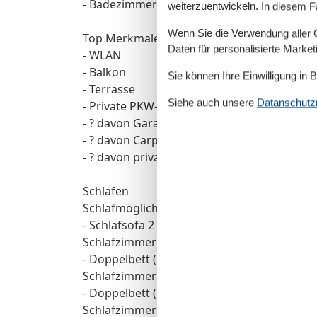
- Badezimmeranzahl: 2
weiterzuentwickeln. In diesem F
Wenn Sie die Verwendung aller Co
Top Merkmale
Daten für personalisierte Marke
- WLAN
- Balkon
Sie können Ihre Einwilligung in 
- Terrasse
Siehe auch unsere
Datanschutzri
- Private PKW-Stellplätze insgesamt für die
- ? davon Garagenstellplätze: keinen
- ? davon Carport-Stellplätze: keinen
- ? davon private Außen­stellplätze: keinen
Schlafen
Schlafmöglichkeiten in der Ferienunterkunf
- Schlafsofa 2 Personen
Schlafzimmer 1
- Doppelbett (1,80m Breite)
Schlafzimmer 4
- Doppelbett (1,80m Breite)
Schlafzimmer 7