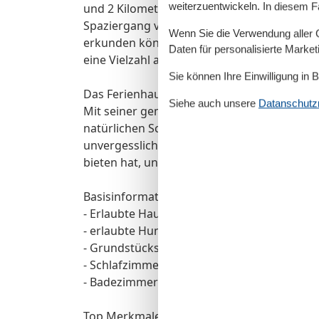
weiterzuentwickeln. In diesem F
und 2 Kilometer vom Meer entfernt. Ein Le
Spaziergang von 500 Metern, während Sie
Wenn Sie die Verwendung aller Co
erkunden können, um lokale Cafés und Res
Daten für personalisierte Marke
eine Vielzahl an Sportmöglichkeiten, insbes
Sie können Ihre Einwilligung in 
Das Ferienhaus Strandflieder ist der ideal
Siehe auch unsere
Datanschutzri
Mit seiner gemütlichen Innenausstattung,
natürlichen Schönheiten und lokalen Annehm
unvergesslichen Urlaub. Genießen Sie die 
bieten hat, und schaffen Sie Erinnerungen, 
Basisinformationen
- Erlaubte Haustiere: 1
- erlaubte Hundegröße: groß (über 60 cm)
- Grundstücksfläche: 2150 m²
- Schlafzimmeranzahl: 4
- Badezimmeranzahl: 2
Top Merkmale