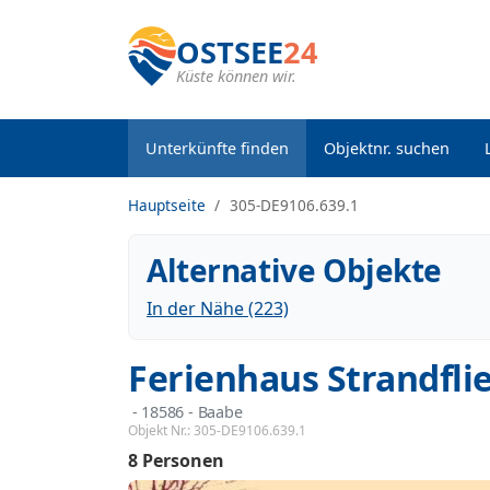
OSTSEE
24
Küste können wir.
Unterkünfte finden
Objektnr. suchen
Hauptseite
305-DE9106.639.1
Alternative Objekte
In der Nähe (223)
Ferienhaus Strandfli
 - 18586
 - Baabe
Objekt Nr.:
305-DE9106.639.1
8 Personen