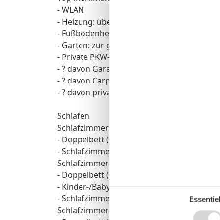
- WLAN
- Heizung: überall
- Fußbodenheizung: überall
- Garten: zur gemeinschaftlichen Nutzung
- Private PKW-Stellplätze insgesamt für die
- ? davon Garagenstellplätze: keinen
- ? davon Carport-Stellplätze: keinen
- ? davon private Außen­stellplätze: keinen
Schlafen
Schlafzimmer 1
- Doppelbett (1,80m Breite)
- Schlafzimmer abdunkelbar
Schlafzimmer 3
- Doppelbett (1,80m Breite)
- Kinder-/Babybett
- Schlafzimmer abdunkelbar
Essentiel
Schlafzimmer 5