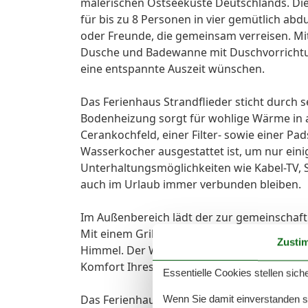
malerischen Ostseeküste Deutschlands. Die
für bis zu 8 Personen in vier gemütlich abd
oder Freunde, die gemeinsam verreisen. Mit
Dusche und Badewanne mit Duschvorrichtung
eine entspannte Auszeit wünschen.
Das Ferienhaus Strandflieder sticht durch
Bodenheizung sorgt für wohlige Wärme in 
Cerankochfeld, einer Filter- sowie einer P
Wasserkocher ausgestattet ist, um nur ein
Unterhaltungsmöglichkeiten wie Kabel-TV, S
auch im Urlaub immer verbunden bleiben.
Im Außenbereich lädt der zur gemeinschaf
Mit einem Grill ausgestattet, bietet er den
Zusti
Himmel. Der Wäschetrockner, ebenfalls zu
Komfort Ihres Aufenthalts.
Essentielle Cookies stellen siche
Das Ferienhaus befindet sich in einer herr
Wenn Sie damit einverstanden sin