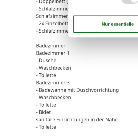
- Doppelbett (1,80m Breite)
- Schlafzimmer abdunkelbar
Schlafzimmer 7
- 2x Einzelbett
- Schlafzimmer abdunkelbar
Badezimmer
Badezimmer 1
- Dusche
- Waschbecken
- Toilette
Badezimmer 3
- Badewanne mit Duschvorrichtung
- Waschbecken
- Toilette
- Bidet
sanitäre Einrichtungen in der Nähe
- Toilette