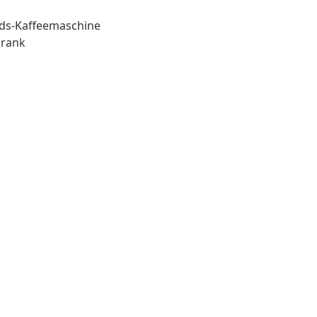
Pads-Kaffeemaschine
hrank