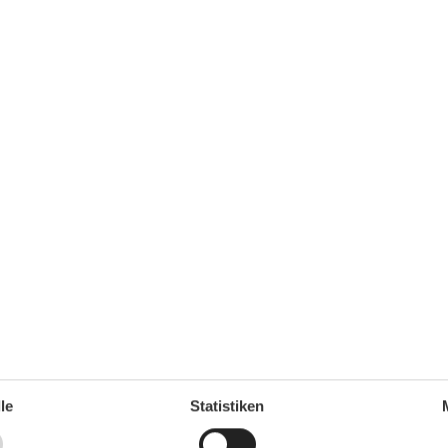
se Unterkunft: keinen
le
Statistiken