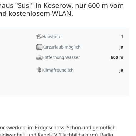
aus "Susi" in Koserow, nur 600 m vom
 und kostenlosem WLAN.
Haustiere
1
Kurzurlaub möglich
Ja
Entfernung Wasser
600 m
Klimafreundlich
Ja
Stockwerken, im Erdgeschoss. Schön und gemütlich
diwanbett und Kabel-TV (Flachbildschirm), Radio.