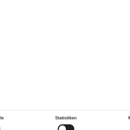
Nachhaltig
Nichtraucher
Parken
Parkplatz privat kostenlos
Rauchmelder
Recyclingstation
Schwammtuch
Segeln
Spülmaschinentabs
Surfen
Terrasse
Toaster
Toilettenpapier Initiale
TV
Wandernde Ebenen
Wassersparende Duschen
Wassersparende Toiletten
WLAN
Wohnfläche in m²
78 m²
Öffentlicher Verkehr
le
Statistiken
Thema