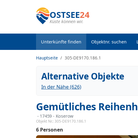
OSTSEE
24
Küste können wir.
Unterkünfte finden
Objektnr. suchen
Hauptseite
305-DE9170.186.1
Alternative Objekte
In der Nähe (626)
Gemütliches Reihenh
 - 17459
 - Koserow
Objekt Nr.:
305-DE9170.186.1
6 Personen