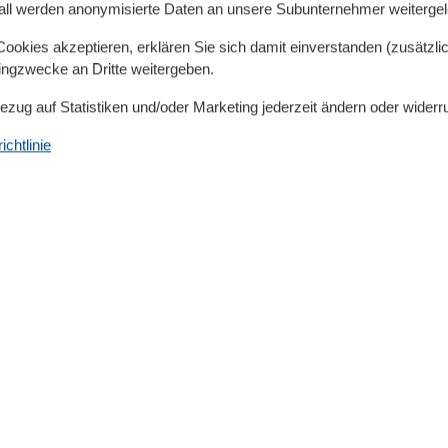
00 m
Backofen
all werden anonymisierte Daten an unsere Subunternehmer weitergele
00 m
Baden am Meer
00 m
Bettwäsche extra
okies akzeptieren, erklären Sie sich damit einverstanden (zusätzlich
50 m
Bikingebenen
tingzwecke an Dritte weitergeben.
Dusche
Elektrische Kaffeemaschine
Bezug auf Statistiken und/oder Marketing jederzeit ändern oder widerr
Golfplätze
Grünflächengarten
chtlinie
Handtücher extra
Haustiere
1
Haustiere max
1
Heizung
Herd
Idylisch
Insel
Internet
Kein Einweggeschirr
Kessel
Kinderbetten
1
Kochnische
Küchentuch
Kühlschrank
LED-Lampen