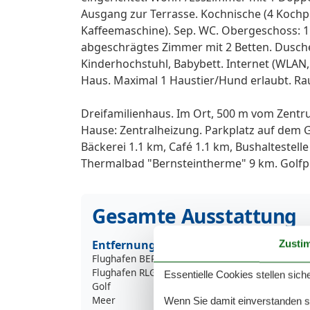
Ausgang zur Terrasse. Kochnische (4 Kochpl
Kaffeemaschine). Sep. WC. Obergeschoss: 1
abgeschrägtes Zimmer mit 2 Betten. Dusch
Kinderhochstuhl, Babybett. Internet (WLAN, g
Haus. Maximal 1 Haustier/Hund erlaubt. Ra
Dreifamilienhaus. Im Ort, 500 m vom Zent
Hause: Zentralheizung. Parkplatz auf dem 
Bäckerei 1.1 km, Café 1.1 km, Bushaltestell
Thermalbad "Bernsteintherme" 9 km. Golfpla
Gesamte Ausstattung
Entfernung
Zusti
Flughafen BER
26
Flughafen RLG
156
Essentielle Cookies stellen siche
Golf
1
Meer
6
Wenn Sie damit einverstanden sin