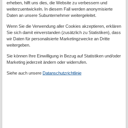
Idylisch
erheben, hilft uns dies, die Website zu verbessern und
Insel
weiterzuentwickeln. In diesem Fall werden anonymisierte
Keine Haustiere erlaubt
Daten an unsere Subunternehmer weitergeleitet.
Küche
Küchentuch
Wenn Sie die Verwendung aller Cookies akzeptieren, erklären
Kühlschrank
Sie sich damit einverstanden (zusätzlich zu Statistiken), dass
Microwelle
wir Daten für personalisierte Marketingzwecke an Dritte
Nichtraucher
weitergeben.
Parken
Rauchmelder
Sie können Ihre Einwilligung in Bezug auf Statistiken und/oder
Schwammtuch
Marketing jederzeit ändern oder widerrufen.
Segeln
Spülmaschine
Siehe auch unsere
Datanschutzrichtlinie
Spülmaschinentabs
Surfen
Terrasse
Toaster
Toilettenpapier Initiale
TV
Wandernde Ebenen
Wohnfläche in m²
55 m²
Thema