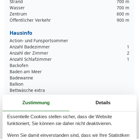
Strand
700 m
Wasser
700 m
Zentrum
600 m
Öffentlicher Verkehr
900 m
Hausinfo
Action- und Funsportsommer
Anzahl Badezimmer
1
Anzahl der Zimmer
2
Anzahl Schlafzimmer
1
Backofen
Baden am Meer
Badewanne
Balkon
Bettwäsche extra
Bikingebenen
Elektrische Kaffeemaschine
Zustimmung
Details
Golfplätze
Grill
Essentielle Cookies stellen sicher, dass die Website
Handtücher extra
funktioniert, Sie können sie daher nicht deaktivieren.
Heizung
Herd
Wenn Sie damit einverstanden sind, dass wir Ihre Statistiken