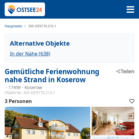
Hauptseite
305-DE9170.210.1
Alternative Objekte
In der Nähe (638)
Gemütliche Ferienwohnung
Teilen
nahe Strand in Koserow
 - 17459
 - Koserow
Objekt Nr.:
305-DE9170.210.1
3 Personen
F
h