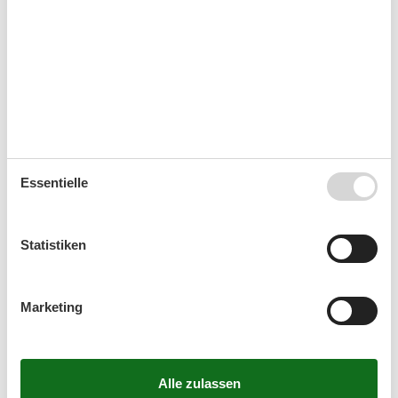
Mo
Di
Mi
Do
Fr
Sa
So
36
1
2
3
4
5
6
37
7
8
9
10
11
12
13
38
14
15
16
17
18
19
20
39
21
22
23
24
25
26
27
40
28
29
30
Essentielle
41
Oktober 2026
Statistiken
Mo
Di
Mi
Do
Fr
Sa
So
40
1
2
3
4
Marketing
41
5
6
7
8
9
10
11
42
12
13
14
15
16
17
18
43
19
20
21
22
23
24
25