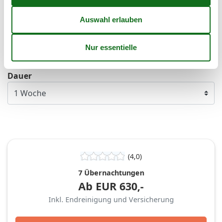
44
26
27
28
29
30
31
45
Frei
Nicht frei
Ankunft möglich
Dauer
(4,0)
7 Übernachtungen
Ab
EUR
630,-
Inkl. Endreinigung und Versicherung