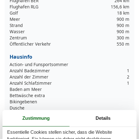
Flughafen BER
264 km
Flughafen RLG
156,6 km
Golf
18 km
Meer
900 m
Strand
900 m
Wasser
900 m
Zentrum
300 m
Öffentlicher Verkehr
550 m
Hausinfo
Action- und Funsportsommer
Anzahl Badezimmer
1
Anzahl der Zimmer
2
Anzahl Schlafzimmer
1
Baden am Meer
Bettwäsche extra
Bikingebenen
Dusche
Elektrische Kaffeemaschine
Zustimmung
Details
Garten
Golfplätze
Essentielle Cookies stellen sicher, dass die Website
Handtücher extra
funktioniert, Sie können sie daher nicht deaktivieren.
Heizung