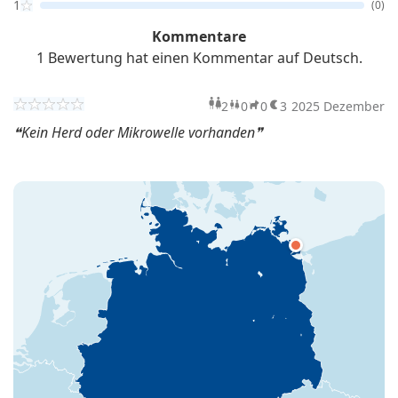
1
(0)
Kommentare
1 Bewertung hat einen Kommentar auf Deutsch.
2
0
0
3
2025 Dezember
Erwachsene
Kinder
Haustiere
Übern
Kein Herd oder Mikrowelle vorhanden