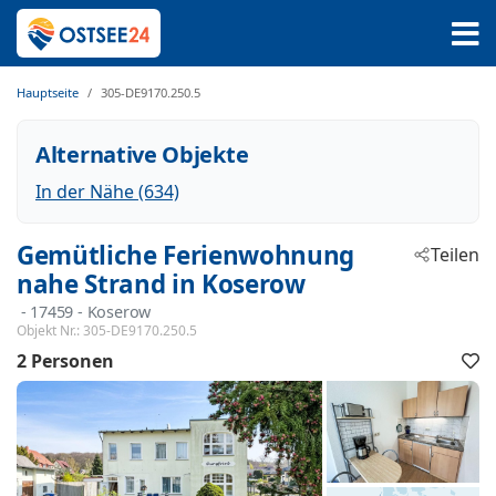
Hauptseite
305-DE9170.250.5
Alternative Objekte
In der Nähe (634)
Gemütliche Ferienwohnung
Teilen
nahe Strand in Koserow
 - 17459
 - Koserow
Objekt Nr.:
305-DE9170.250.5
2 Personen
F
h