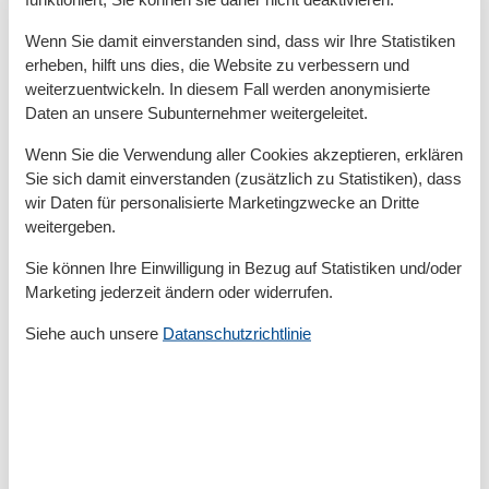
Idylisch
Wenn Sie damit einverstanden sind, dass wir Ihre Statistiken
Insel
erheben, hilft uns dies, die Website zu verbessern und
Internet
Keine Haustiere erlaubt
weiterzuentwickeln. In diesem Fall werden anonymisierte
Kessel
Daten an unsere Subunternehmer weitergeleitet.
Kinderbetten
1
Kochnische
Wenn Sie die Verwendung aller Cookies akzeptieren, erklären
Kühlschrank
Sie sich damit einverstanden (zusätzlich zu Statistiken), dass
Nichtraucher
wir Daten für personalisierte Marketingzwecke an Dritte
Parken
weitergeben.
Parkplatz privat kostenlos
Rauchmelder
Sie können Ihre Einwilligung in Bezug auf Statistiken und/oder
Segeln
Marketing jederzeit ändern oder widerrufen.
Surfen
Terrasse
Siehe auch unsere
Datanschutzrichtlinie
Toaster
TV
Umzäunt
Wandernde Ebenen
WLAN
Wohnfläche in m²
40 m²