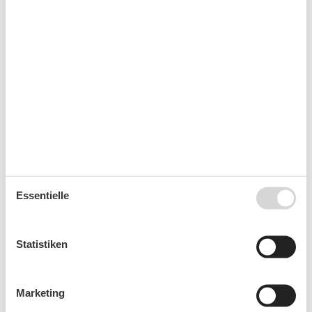
Mo
Di
Mi
Do
Fr
Sa
So
31
1
2
32
3
4
5
6
7
8
9
33
10
11
12
13
14
15
16
34
17
18
19
20
21
22
23
35
24
25
26
27
28
29
30
36
31
September 2026
Essentielle
Mo
Di
Mi
Do
Fr
Sa
So
36
1
2
3
4
5
6
Statistiken
37
7
8
9
10
11
12
13
38
14
15
16
17
18
19
20
Marketing
39
21
22
23
24
25
26
27