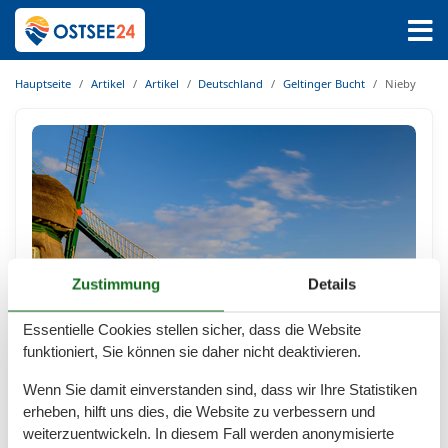
Hauptseite
Artikel
Artikel
Deutschland
Geltinger Bucht
Nieby
Zustimmung
Details
Essentielle Cookies stellen sicher, dass die Website
Ferienwohnungen Nieby
funktioniert, Sie können sie daher nicht deaktivieren.
Erleben Sie einen naturverbundenen Ostseeurlaub in
Wenn Sie damit einverstanden sind, dass wir Ihre Statistiken
Nieby Wie von vielen anderen Ferienorten an der
erheben, hilft uns dies, die Website zu verbessern und
Ostseeküste stammt der Name Nieby aus dem
weiterzuentwickeln. In diesem Fall werden anonymisierte