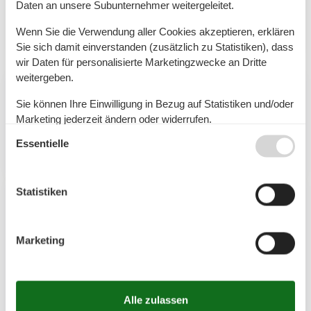
Dänischen und bedeutet "neues Dorf". Nieby befindet
Daten an unsere Subunternehmer weitergeleitet.
sich auf…
Wenn Sie die Verwendung aller Cookies akzeptieren, erklären
Mehr erfahren
Sie sich damit einverstanden (zusätzlich zu Statistiken), dass
wir Daten für personalisierte Marketingzwecke an Dritte
weitergeben.
Artikelarten
Sie können Ihre Einwilligung in Bezug auf Statistiken und/oder
Marketing jederzeit ändern oder widerrufen.
Alle
Essentielle
Siehe auch unsere
Datanschutzrichtlinie
Artikel
Statistiken
Geografien
Alle
Marketing
Deutschland
Geltinger Bucht
Nieby