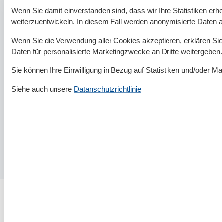
Wenn Sie damit einverstanden sind, dass wir Ihre Statistiken erhe
weiterzuentwickeln. In diesem Fall werden anonymisierte Daten 
Wenn Sie die Verwendung aller Cookies akzeptieren, erklären Sie 
Daten für personalisierte Marketingzwecke an Dritte weitergeben.
Urlaub mit Hund
Sie können Ihre Einwilligung in Bezug auf Statistiken und/oder Ma
Ein Urlaub an der Ostsee gleicht einer Reise für die Sinne.
Vielseitig, individuell und maritim präsentieren sich die
Siehe auch unsere
Datanschutzrichtlinie
bekannten Ostseebäder entlang der abwechslungsreichen
Küstenlinie. Für den Urlaub mit Hund sind…
Weiterlesen