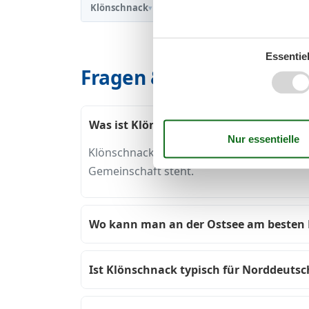
Klönschnack
▾
Essentiel
Fragen & Antworten: Kl
Was ist Klönschnack genau?
Klönschnack bedeutet gemütliches Plaudern
Gemeinschaft steht.
Wo kann man an der Ostsee am besten 
Ist Klönschnack typisch für Norddeuts