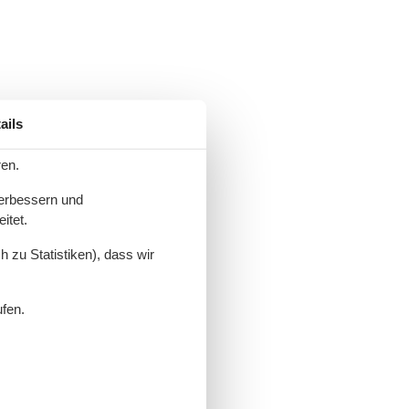
ails
ren.
verbessern und
itet.
 zu Statistiken), dass wir
ufen.