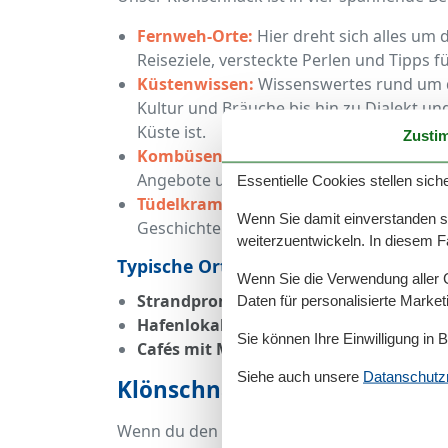
Fernweh-Orte:
Hier dreht sich alles um d
Reiseziele, versteckte Perlen und Tipps f
Küstenwissen:
Wissenswertes rund um d
Kultur und Bräuche bis hin zu Dialekt und
Küste ist.
Zusti
Kombüsenfreunde:
Die Rubrik für Koop
Angebote und Unternehmen, die die Ost
Essentielle Cookies stellen siche
Tüdelkram:
Alles, was in keine Schublade
Wenn Sie damit einverstanden sin
Geschichten bis zu unterhaltsamen Fund
weiterzuentwickeln. In diesem F
Typische Orte für Klönschnack
Wenn Sie die Verwendung aller Co
Strandpromenaden:
Ideal für spontane
Daten für personalisierte Marke
Hafenlokale:
Hier trifft man Einheimisc
Sie können Ihre Einwilligung in 
Cafés mit Meerblick:
Perfekt für lange 
Siehe auch unsere
Datanschutzri
Klönschnack erleben – Tipps 
Wenn du den echten Klönschnack erleben m