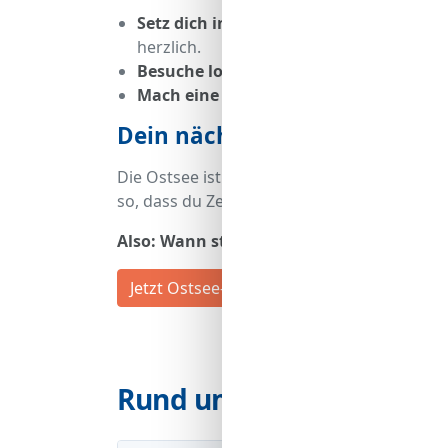
Setz dich in ein Café
und sprich die Leut
herzlich.
Besuche lokale Märkte
. Hier wird gesc
Mach eine Hafenrundfahrt
. Die Crew e
Dein nächster Klönschnack w
Die Ostsee ist nicht nur ein Ort für Stran
so, dass du Zeit für Gespräche hast.
Also: Wann startest du deinen nächsten
Jetzt Ostsee-Urlaub buchen und die nord
Rund um deinen Urlaub 