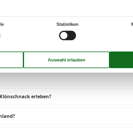
le
Statistiken
önschnack an der Ostsee
, oft ohne festen Anlass. Es ist eine norddeutsche Tradit
Klönschnack erleben?
chland?