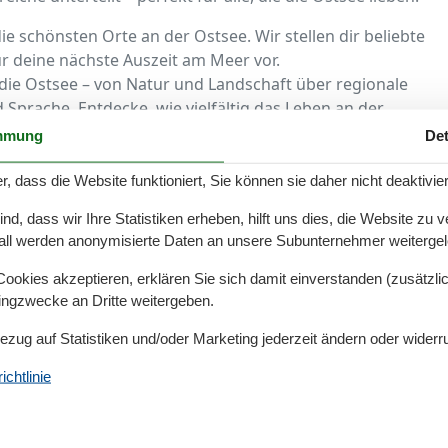
ie schönsten Orte an der Ostsee. Wir stellen dir beliebte
ür deine nächste Auszeit am Meer vor.
ie Ostsee – von Natur und Landschaft über regionale
 Sprache. Entdecke, wie vielfältig das Leben an der
mmung
Det
erationen und Partner. Hier findest du spannende
see-Region prägen.
r, dass die Website funktioniert, Sie können sie daher nicht deaktivie
 passt – bunt, kurios und typisch Ostsee. Von kleinen
d, dass wir Ihre Statistiken erheben, hilft uns dies, die Website zu 
stücken.
all werden anonymisierte Daten an unsere Subunternehmer weitergele
okies akzeptieren, erklären Sie sich damit einverstanden (zusätzlich
 Gespräche beim Spaziergang.
tingzwecke an Dritte weitergeben.
he und hört spannende Geschichten.
Bezug auf Statistiken und/oder Marketing jederzeit ändern oder widerr
Gespräche bei Kaffee und Kuchen.
chtlinie
für Reisende
öchtest, probiere Folgendes: