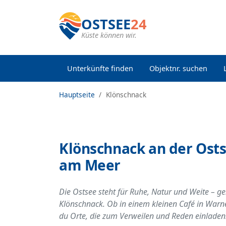
OSTSEE
24
Küste können wir.
Unterkünfte finden
Objektnr. suchen
Hauptseite
Klönschnack
Klönschnack an der Osts
am Meer
Die Ostsee steht für Ruhe, Natur und Weite – 
Klönschnack. Ob in einem kleinen Café in Warn
du Orte, die zum Verweilen und Reden einladen