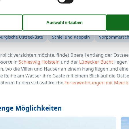
see
Zingst
Flensburger Förde
Geltinger Bucht
Insel Fehma
urgische Ostseeküste
Schlei und Kappeln
Vorpommersche
blick verzichten möchte, findet überall entlang der Ostse
bsorte in
Schleswig Holstein
und der
Lübecker Bucht
liegen 
, wo die Villen und Häuser an einem Hang liegen und einen 
te Reihe am Wasser ihre Gäste mit einem Blick auf die Osts
iteren finden sich zahlreiche
Ferienwohnungen mit Meerbl
Menge Möglichkeiten