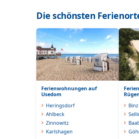
Die schönsten Ferienort
Ferienwohnungen auf
Ferie
Usedom
Rüge
Heringsdorf
Binz
Ahlbeck
Selli
Zinnowitz
Baa
Karlshagen
Göh