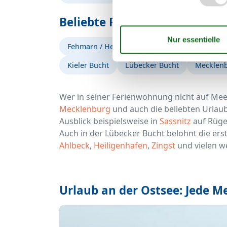
Beliebte Regionen an der Ost
Fehmarn / Heiligenhafen
Fischland-Darß-
Kieler Bucht
Lübecker Bucht
Mecklenb
Wer in seiner Ferienwohnung nicht auf Meer
Mecklenburg
und auch die beliebten Urlau
Ausblick beispielsweise in
Sassnitz
auf Rügen
Auch in der Lübecker Bucht belohnt die ers
Ahlbeck
,
Heiligenhafen
,
Zingst
und vielen we
Urlaub an der Ostsee: Jede 