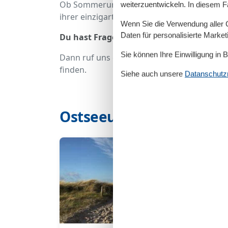
Ob Sommerurlaub am Strand, ein verlänger
weiterzuentwickeln. In diesem F
ihrer einzigartigen Küstenlandschaft und 
Wenn Sie die Verwendung aller Co
Daten für personalisierte Marke
Du hast Fragen oder benötigst Unterstüt
Sie können Ihre Einwilligung in 
Dann ruf uns gerne unter 040 8740 6466 an.
finden.
Siehe auch unsere
Datanschutzri
Ostseeurlaub mit Meerbl