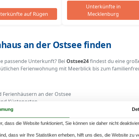
Unterkünfte in
terkünfte auf Rügen
Mecklenburg
haus an der Ostsee finden
ie passende Unterkunft? Bei
Ostsee24
findest du eine gro
ütlichen Ferienwohnung mit Meerblick bis zum familienfre
 Ferienhäusern an der Ostsee
und Küstenorten
und Hundebesitzer
mmung
Det
ienhäuser in Strandnähe
r, dass die Website funktioniert, Sie können sie daher nicht deaktivie
 Jahreszeit
d, dass wir Ihre Statistiken erheben, hilft uns dies, die Website zu 