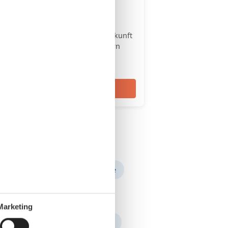
Große Unterkünfte
Ob mit der Familie oder
Freunden, eine große Unterkunft
mit mehr als 2 Schlafzimmern
lohnt sich für viele
Ostseeurlauber.
Große Unterkünfte
g zum Strand: 500 m
Terrasse
Marketing
n
Zinnowitz
Boltenhagen