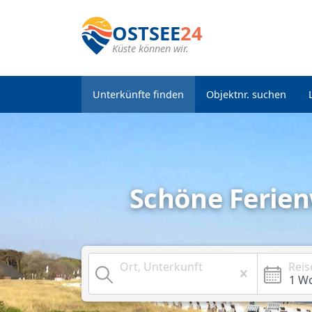
OSTSEE
24
Küste können wir.
Unterkünfte finden
Objektnr. suchen
Schöne Ferie
Ort, Unterkunft
Reis