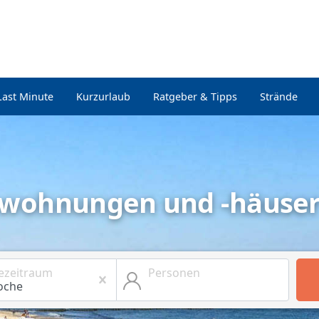
Last Minute
Kurzurlaub
Ratgeber & Tipps
Strände
nwohnungen und -häuser 
ezeitraum
Personen