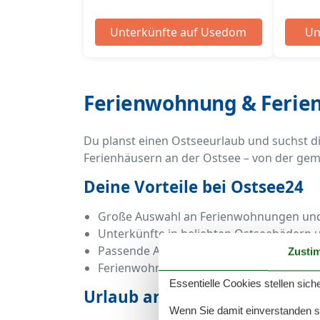
Unterkünfte auf Usedom
Un
Ferienwohnung & Ferien
Du planst einen Ostseeurlaub und suchst d
Ferienhäusern an der Ostsee – von der gem
Deine Vorteile bei Ostsee24
Große Auswahl an Ferienwohnungen und
Unterkünfte in beliebten Ostseebädern 
Passende Angebote für Familien, Paare 
Zusti
Ferienwohnungen mit Meerblick und Fer
Essentielle Cookies stellen siche
Urlaub an der Ostsee zu jeder
Wenn Sie damit einverstanden sin