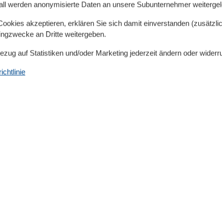
tes Wochenende am Meer oder eine erholsame Auszeit in de
all werden anonymisierte Daten an unsere Subunternehmer weitergele
maritimen Atmosphäre.
okies akzeptieren, erklären Sie sich damit einverstanden (zusätzlich
tingzwecke an Dritte weitergeben.
zung bei der Suche nach einer Unterkunft?
Bezug auf Statistiken und/oder Marketing jederzeit ändern oder widerr
 Wir helfen dir dabei, die passende Ferienwohnung oder da
chtlinie
ick, Hund oder Familie