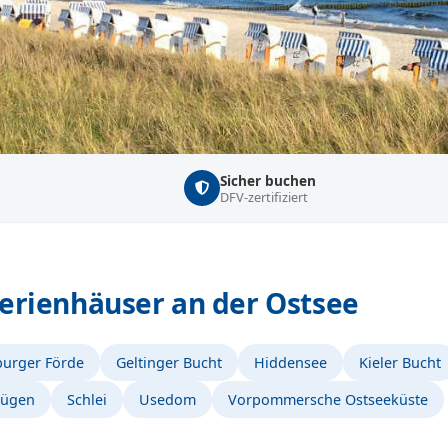
Sicher buchen
DFV-zertifiziert
rienhäuser an der Ostsee
burger Förde
Geltinger Bucht
Hiddensee
Kieler Bucht
ügen
Schlei
Usedom
Vorpommersche Ostseeküste