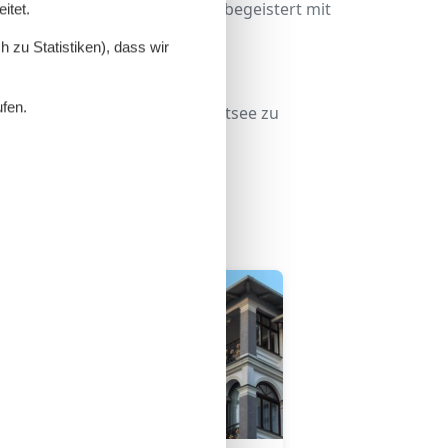
r Nebensaison – die Ostsee begeistert mit
itet.
 zu Statistiken), dass wir
ufen.
s ideale Ferienhaus an der Ostsee zu