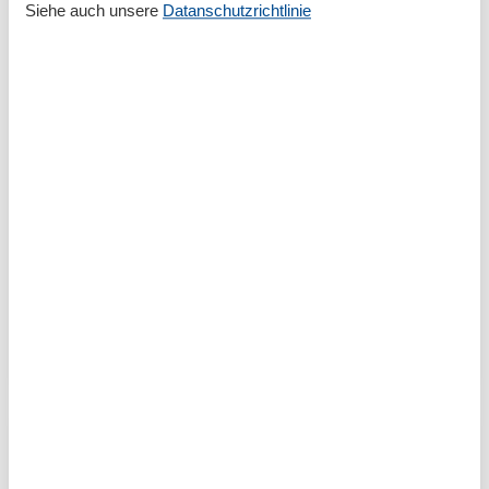
Siehe auch unsere
Datanschutzrichtlinie
Ferienwohnung in Wiek auf der Straße
der Jugend – Erholung in zentraler Lage
Genießen Sie entspannte Urlaubstage in einer
Ferienwohnung in Wiek auf der Straße der Jugend
Wenn Sie einen erholsamen Urlaub auf Rügen
verbringen möchten, ist eine Ferienwohnung in Wiek
auf der Straße…
Mehr erfahren