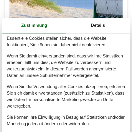
Zustimmung
Details
Ferienwohnung Wiek im Haus
Meeresblick – Exklusiver Ausblick und
Essentielle Cookies stellen sicher, dass die Website
funktioniert, Sie können sie daher nicht deaktivieren.
Erholung pur
Wenn Sie damit einverstanden sind, dass wir Ihre Statistiken
Erleben Sie traumhafte Urlaubstage in der
erheben, hilft uns dies, die Website zu verbessern und
Ferienwohnung Wiek im Haus Meeresblick Ein Urlaub
weiterzuentwickeln. In diesem Fall werden anonymisierte
auf Rügen wird erst dann perfekt, wenn Sie ihn mit
Daten an unsere Subunternehmer weitergeleitet.
einem unvergleichlichen Blick auf das Wasser
genießen können.…
Wenn Sie die Verwendung aller Cookies akzeptieren, erklären
Mehr erfahren
Sie sich damit einverstanden (zusätzlich zu Statistiken), dass
wir Daten für personalisierte Marketingzwecke an Dritte
weitergeben.
Sie können Ihre Einwilligung in Bezug auf Statistiken und/oder
Marketing jederzeit ändern oder widerrufen.