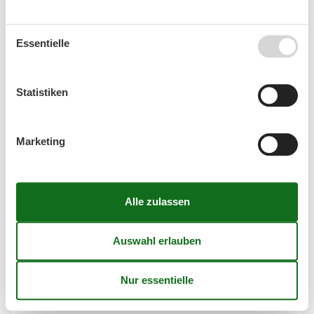
Essentielle
Statistiken
Marketing
Ferienhaus in Glowe zum Angeln –
Entspannter Urlaub für Angler an der
Ostsee
Genießen Sie erholsame Tage im Ferienhaus in Glowe
mit idealen Angelmöglichkeiten Für viele bedeutet
Entspannung, die Angelrute auszuwerfen und die
Ruhe der Natur zu genießen. Ein Ferienhaus in Glowe
zum…
Mehr erfahren