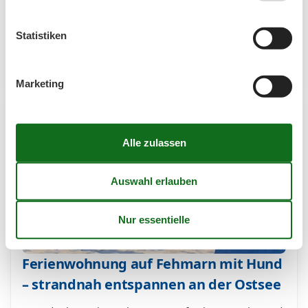
Ferienhaus auf der Insel Fehmarn Ein Insel Fehmarn
Ferienhaus am Meer mit Hund bietet ideale
Voraussetzungen für einen erholsamen Urlaub mit
Statistiken
Ihrem vierbeinigen…
Mehr erfahren
Marketing
Ferienwohnung auf Fehmarn mit Hund
– strandnah entspannen an der Ostsee