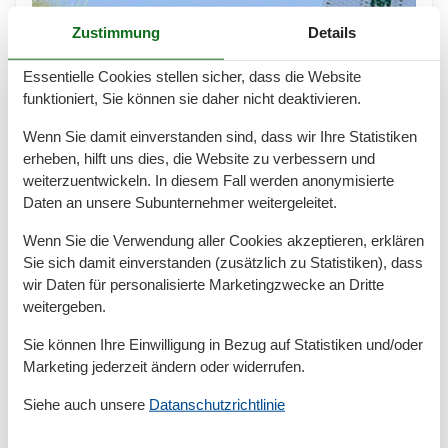
Zustimmung
Details
Essentielle Cookies stellen sicher, dass die Website
funktioniert, Sie können sie daher nicht deaktivieren.
Wenn Sie damit einverstanden sind, dass wir Ihre Statistiken
erheben, hilft uns dies, die Website zu verbessern und
Luxus Ferienhaus auf Fehmarn mit
weiterzuentwickeln. In diesem Fall werden anonymisierte
Hund – Entspannung mit Pool und
Daten an unsere Subunternehmer weitergeleitet.
Meer
Wenn Sie die Verwendung aller Cookies akzeptieren, erklären
Sie sich damit einverstanden (zusätzlich zu Statistiken), dass
Luxusurlaub mit Hund auf Fehmarn – stilvolles
wir Daten für personalisierte Marketingzwecke an Dritte
Ferienhaus mit Pool und Komfort Ein Luxus
weitergeben.
Ferienhaus Fehmarn mit Hund vereint exklusiven
Wohnkomfort mit einem hundefreundlichen Ambiente
Sie können Ihre Einwilligung in Bezug auf Statistiken und/oder
und traumhafter Insellage.…
Marketing jederzeit ändern oder widerrufen.
Mehr erfahren
Siehe auch unsere
Datanschutzrichtlinie