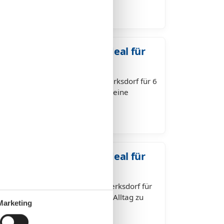
orf für 6 Personen – Ideal für
e in einer Ferienwohnung in Sierksdorf für 6
 mit Familie oder Freunden ist eine
teinander zu verbringen und…
orf für 2 Personen – Ideal für
e in einer Ferienwohnung in Sierksdorf für
t die perfekte Gelegenheit, dem Alltag zu
Marketing
 genießen und neue Eindrücke…