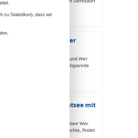
 Urlaub nehmen möchte, findet in Sierksdorf
itet.
el. Eine Ferienwohnung…
 zu Statistiken), dass wir
ufen.
 mit Hund – Urlaub an der
ier
 Ferienhaus in Sierksdorf mit Hund Wer
öchte auf Komfort, Natur und entspannte
Ferienhaus in Sierksdorf mit…
sdorf – Urlaub an der Ostsee mit
t Hund in Sierksdorf an der Ostsee Wer
treuen Vierbeiner verbringen möchte, findet
erfekte Reiseziel. Ferien…