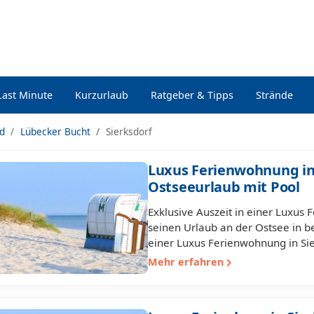
Last Minute
Kurzurlaub
Ratgeber & Tipps
Strände
nd
Lübecker Bucht
Sierksdorf
Luxus Ferienwohnung in 
Ostseeurlaub mit Pool
Exklusive Auszeit in einer Luxus
seinen Urlaub an der Ostsee in b
einer Luxus Ferienwohnung in Sie
Mehr erfahren