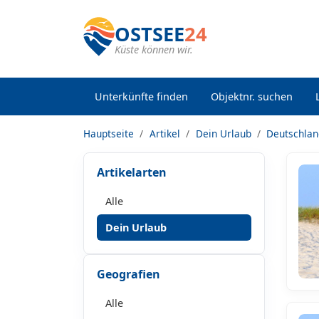
OSTSEE
24
Küste können wir.
Unterkünfte finden
Objektnr. suchen
Hauptseite
Artikel
Dein Urlaub
Deutschla
Artikelarten
Alle
Dein Urlaub
Geografien
Alle