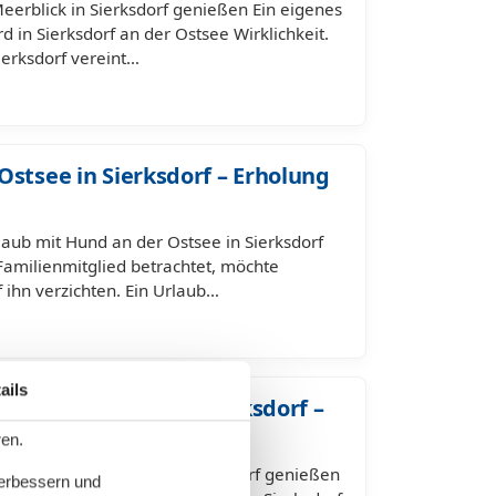
eerblick in Sierksdorf genießen Ein eigenes
 in Sierksdorf an der Ostsee Wirklichkeit.
ierksdorf vereint…
Ostsee in Sierksdorf – Erholung
aub mit Hund an der Ostsee in Sierksdorf
 Familienmitglied betrachtet, möchte
f ihn verzichten. Ein Urlaub…
ails
tsee mit Hund in Sierksdorf –
 Tier
ren.
der Ostsee mit Hund in Sierksdorf genießen
verbessern und