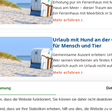
Erholung pur im Ferienhaus mit M
Haus am Meer – dieser Traum wird
Ein Ferienhaus mit Meerblick in S
Mehr erfahren
Urlaub mit Hund an der 
für Mensch und Tier
Gemeinsame Auszeit erleben: Url
Wer seinen Vierbeiner als festes
natürlich auch im Urlaub nicht au
Mehr erfahren
mmung
Det
Ferienwohnung an der Os
Erholung für Mensch und
r, dass die Website funktioniert, Sie können sie daher nicht deaktivie
Urlaub in der Ferienwohnung an 
d, dass wir Ihre Statistiken erheben, hilft uns dies, die Website zu 