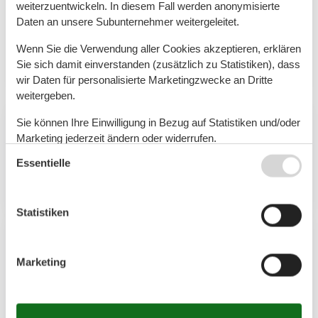
Natururlaub für die ganze Familie Der Lieper Winkel
weiterzuentwickeln. In diesem Fall werden anonymisierte
auf der Insel Usedom ist ein echter Geheimtipp für
Daten an unsere Subunternehmer weitergeleitet.
Urlauber, die Ruhe, Natur und Ursprünglichkeit
Wenn Sie die Verwendung aller Cookies akzeptieren, erklären
suchen –…
Sie sich damit einverstanden (zusätzlich zu Statistiken), dass
Mehr erfahren
wir Daten für personalisierte Marketingzwecke an Dritte
weitergeben.
Sie können Ihre Einwilligung in Bezug auf Statistiken und/oder
Artikelarten
Marketing jederzeit ändern oder widerrufen.
Alle
Essentielle
Siehe auch unsere
Datanschutzrichtlinie
Dein Urlaub
Statistiken
Geografien
Marketing
Alle
Deutschland