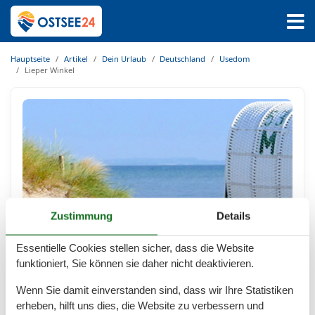
Hauptseite
Artikel
Dein Urlaub
Deutschland
Usedom
Lieper Winkel
Zustimmung
Details
Essentielle Cookies stellen sicher, dass die Website
Ferienhaus im Lieper Winkel mit Hund
funktioniert, Sie können sie daher nicht deaktivieren.
– Erholung für Mensch und Tier
Wenn Sie damit einverstanden sind, dass wir Ihre Statistiken
Ein Ferienhaus im Lieper Winkel mit Hund –
erheben, hilft uns dies, die Website zu verbessern und