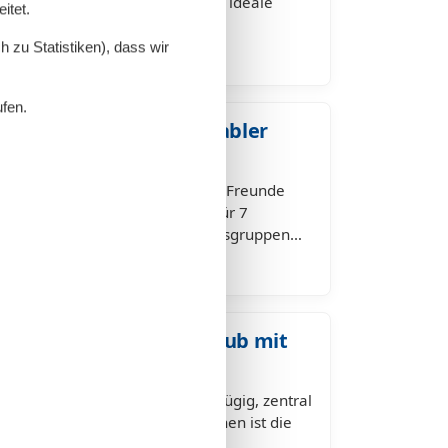
 Wismar für 7 Personen ist die ideale
itet.
efreundete Paare oder kleine…
 zu Statistiken), dass wir
ufen.
r 7 Personen – komfortabler
stsee
Wismar – viel Platz für Familien, Freunde
te Ein Ferienhaus in Wismar für 7
unft für große Familien, Freundesgruppen…
 für 6 Personen – Urlaub mit
 Wismar für 6 Personen – großzügig, zentral
nwohnung in Wismar für 6 Personen ist die
ndete Paare oder kleine…