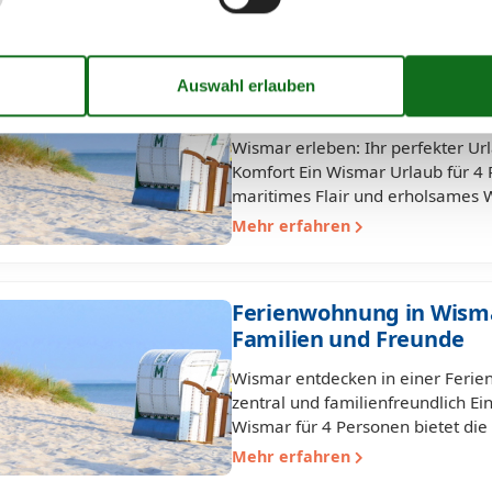
Wismar Urlaub für 4 Pe
vielseitiger Komfort
Wismar erleben: Ihr perfekter Ur
Komfort Ein Wismar Urlaub für 4 P
maritimes Flair und erholsames
Mehr erfahren
Ferienwohnung in Wismar
Familien und Freunde
Wismar entdecken in einer Ferie
zentral und familienfreundlich Ei
Wismar für 4 Personen bietet di
Mehr erfahren