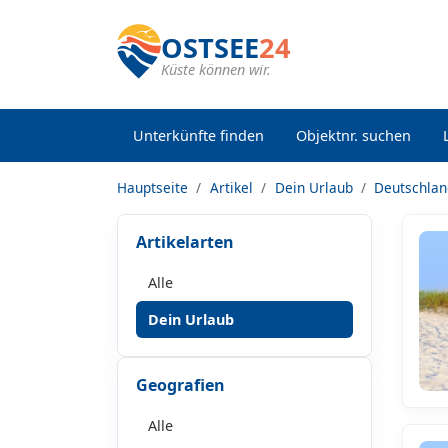
OSTSEE
24
Küste können wir.
Unterkünfte finden
Objektnr. suchen
Hauptseite
Artikel
Dein Urlaub
Deutschla
Artikelarten
Alle
Dein Urlaub
Geografien
Alle