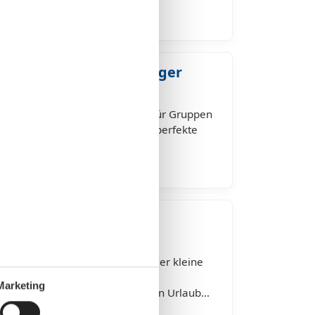
r 6 Personen – großzügiger
ersonen – Komfort und Freiheit für Gruppen
ismar für 6 Personen bietet die perfekte
dete Paare oder kleine…
 Personen – geräumig,
nnah
rsonen – perfekt für Familien oder kleine
r 5 Personen bietet ideale
Marketing
pannten und abwechslungsreichen Urlaub…