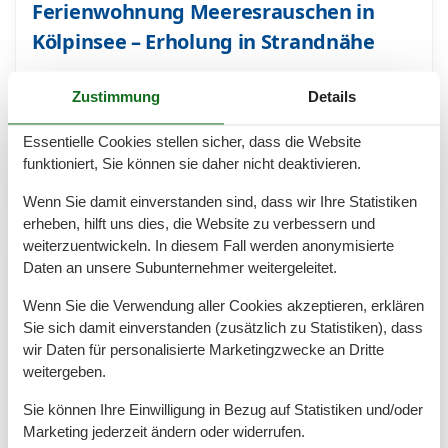
Ferienwohnung Meeresrauschen in
Kölpinsee – Erholung in Strandnähe
Ferienwohnung Meeresrauschen in Kölpinsee – Ihr
Zustimmung
Details
Rückzugsort direkt am Strand Sie träumen von einem
entspannten Urlaub an der Ostsee? In der
Essentielle Cookies stellen sicher, dass die Website
Ferienwohnung Meeresrauschen in Kölpinsee wird
funktioniert, Sie können sie daher nicht deaktivieren.
dieser Traum wahr!…
Mehr erfahren
Wenn Sie damit einverstanden sind, dass wir Ihre Statistiken
erheben, hilft uns dies, die Website zu verbessern und
weiterzuentwickeln. In diesem Fall werden anonymisierte
Daten an unsere Subunternehmer weitergeleitet.
Wenn Sie die Verwendung aller Cookies akzeptieren, erklären
Sie sich damit einverstanden (zusätzlich zu Statistiken), dass
wir Daten für personalisierte Marketingzwecke an Dritte
weitergeben.
Sie können Ihre Einwilligung in Bezug auf Statistiken und/oder
Marketing jederzeit ändern oder widerrufen.