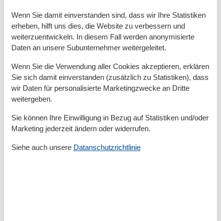
Ferienwohnung Haffkrug mit Meerblick Aufgereiht
wie an einer Perlenkette liegen die Orte in der
Wenn Sie damit einverstanden sind, dass wir Ihre Statistiken
Lübecker Bucht nebeneinander. Das kleine Haffkrug
erheben, hilft uns dies, die Website zu verbessern und
befindet sich mittig zwischen Sierksdorf und
weiterzuentwickeln. In diesem Fall werden anonymisierte
Scharbeutz,…
Daten an unsere Subunternehmer weitergeleitet.
Mehr erfahren
Wenn Sie die Verwendung aller Cookies akzeptieren, erklären
Sie sich damit einverstanden (zusätzlich zu Statistiken), dass
wir Daten für personalisierte Marketingzwecke an Dritte
weitergeben.
Sie können Ihre Einwilligung in Bezug auf Statistiken und/oder
Marketing jederzeit ändern oder widerrufen.
Siehe auch unsere
Datanschutzrichtlinie
Ferienwohnungen Haffkrug mit Hund
Hundefreundliche Ferienwohnung Haffkrug Haffkrug