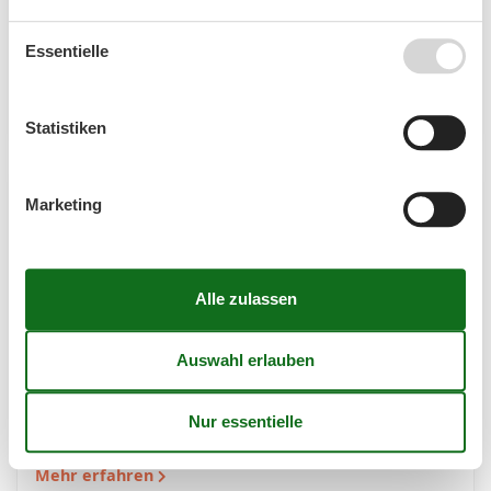
befindet sich als Ortsteil von Scharbeutz im Süden
Schleswig-Holsteins in der Lübecker Bucht. Die
Essentielle
besonders bei den Großstädtern beliebte Region
bietet…
Mehr erfahren
Statistiken
Marketing
Ferienwohnungen Haffkrug am Strand
Mehr erfahren