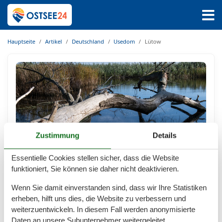
Hauptseite
Artikel
Deutschland
Usedom
Lütow
Zustimmung
Details
Essentielle Cookies stellen sicher, dass die Website
funktioniert, Sie können sie daher nicht deaktivieren.
Ferienwohnungen Lütow
Wenn Sie damit einverstanden sind, dass wir Ihre Statistiken
Natur pur an der Ostsee - Ferien in Lütow auf Usedom
erheben, hilft uns dies, die Website zu verbessern und
Lütow liegt sehr idyllisch auf der Halbinsel Gnitz im
weiterzuentwickeln. In diesem Fall werden anonymisierte
Naturpark Insel Usedom. Von hier aus haben Sie
Daten an unsere Subunternehmer weitergeleitet.