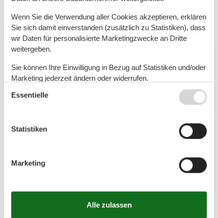
einen herrlichen Blick über das Achterwasser auf…
Mehr erfahren
Wenn Sie die Verwendung aller Cookies akzeptieren, erklären
Sie sich damit einverstanden (zusätzlich zu Statistiken), dass
wir Daten für personalisierte Marketingzwecke an Dritte
weitergeben.
Artikelarten
Sie können Ihre Einwilligung in Bezug auf Statistiken und/oder
Alle
Marketing jederzeit ändern oder widerrufen.
Artikel
Essentielle
Siehe auch unsere
Datanschutzrichtlinie
Geografien
Statistiken
Alle
Marketing
Deutschland
Usedom
Lütow