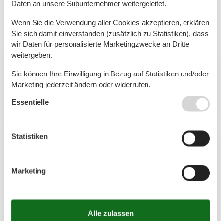
Geltinger Bucht an der Ostsee, wo Sie
Daten an unsere Subunternehmer weitergeleitet.
unvergessliche…
Wenn Sie die Verwendung aller Cookies akzeptieren, erklären
Mehr erfahren
Sie sich damit einverstanden (zusätzlich zu Statistiken), dass
wir Daten für personalisierte Marketingzwecke an Dritte
weitergeben.
Artikelarten
Sie können Ihre Einwilligung in Bezug auf Statistiken und/oder
Marketing jederzeit ändern oder widerrufen.
Alle
Essentielle
Siehe auch unsere
Datanschutzrichtlinie
Artikel
Statistiken
Geografien
Alle
Marketing
Deutschland
Geltinger Bucht
Niesgrau