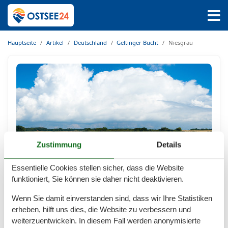
Hauptseite
Artikel
Deutschland
Geltinger Bucht
Niesgrau
Zustimmung
Details
Essentielle Cookies stellen sicher, dass die Website
Ferienwohnungen Niesgrau
funktioniert, Sie können sie daher nicht deaktivieren.
Ruhe und pure Tiefenentspannung an der Geltinger
Wenn Sie damit einverstanden sind, dass wir Ihre Statistiken
Bucht Niesgrau liegt ganz im Norden Deutschlands
erheben, hilft uns dies, die Website zu verbessern und
und ist ein ruhiger und friedlicher Ferienort in der
weiterzuentwickeln. In diesem Fall werden anonymisierte