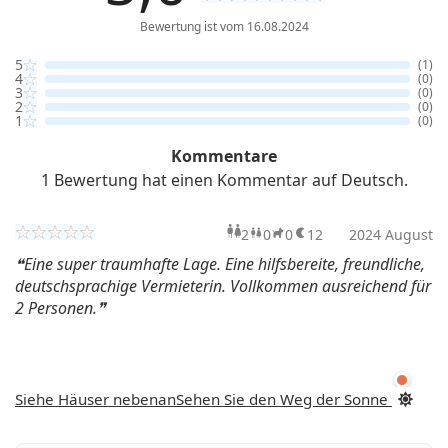
Bewertung ist vom 16.08.2024
5
(1)
4
(0)
3
(0)
2
(0)
1
(0)
Kommentare
1 Bewertung hat einen Kommentar auf Deutsch.
2
0
0
12
Erwachsene
Kinder
2024 August
Haustiere
Überna
Eine super traumhafte Lage. Eine hilfsbereite, freundliche,
deutschsprachige Vermieterin. Vollkommen ausreichend für
2 Personen.
Siehe Häuser nebenan
Sehen Sie den Weg der Sonne