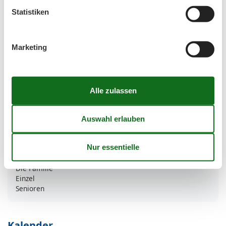
Freistehend
Statistiken
Ruhige Lage
Urlaubsthemen
Marketing
Angeln
Der Golf
Motorradfahren
Radfahren
Wandern
Wohn-/Schlafbereich
Flachbild-TV
TV
Zielgruppe
Die Familie
Einzel
Senioren
Kalender