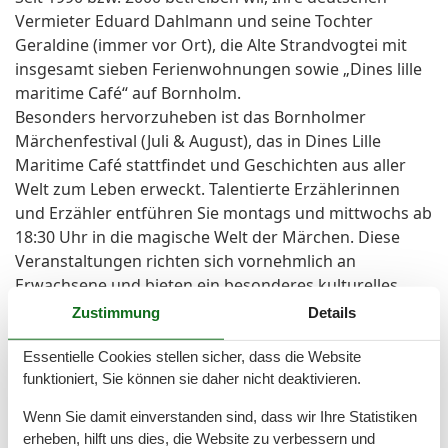
Vermieter Eduard Dahlmann und seine Tochter
Geraldine (immer vor Ort), die Alte Strandvogtei mit
insgesamt sieben Ferienwohnungen sowie „Dines lille
maritime Café“ auf Bornholm.
Besonders hervorzuheben ist das Bornholmer
Märchenfestival (Juli & August), das in Dines Lille
Maritime Café stattfindet und Geschichten aus aller
Welt zum Leben erweckt. Talentierte Erzählerinnen
und Erzähler entführen Sie montags und mittwochs ab
18:30 Uhr in die magische Welt der Märchen. Diese
Veranstaltungen richten sich vornehmlich an
Erwachsene und bieten ein besonderes kulturelles
Erlebnis.
Zustimmung
Details
Essentielle Cookies stellen sicher, dass die Website
Raumaufteilung
funktioniert, Sie können sie daher nicht deaktivieren.
Schlafzimmer, 12 m², 2 Personen
Wenn Sie damit einverstanden sind, dass wir Ihre Statistiken
2 x Einzelbett - Size: 90-130 cm
erheben, hilft uns dies, die Website zu verbessern und
Lizenznummer: 25463226