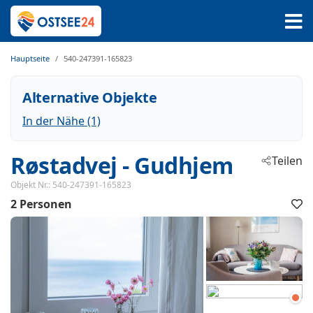
Hauptseite
540-247391-165823
Alternative Objekte
In der Nähe (1)
Røstadvej
 - Gudhjem
Teilen
 - 3760
Objekt Nr.:
540-247391-165823
2 Personen
F
h