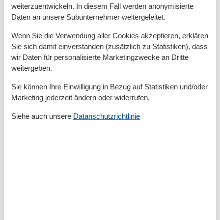
weiterzuentwickeln. In diesem Fall werden anonymisierte
Daten an unsere Subunternehmer weitergeleitet.
Gesamte Ausstattung
Wenn Sie die Verwendung aller Cookies akzeptieren, erklären
Sie sich damit einverstanden (zusätzlich zu Statistiken), dass
Allg. Ausstattung
wir Daten für personalisierte Marketingzwecke an Dritte
weitergeben.
Heizung
Kurabgabefrei
Sie können Ihre Einwilligung in Bezug auf Statistiken und/oder
Nichtraucher
Marketing jederzeit ändern oder widerrufen.
Waschmaschine
WLAN
Siehe auch unsere
Datanschutzrichtlinie
Wäschetrockner
Außen
Fahrradstellplatz
Grillplatz
Kostenfreies Parken
Parkplatz am Objekt
Terrasse/Veranda
Umfriedetes Gebäude/Grundstück
Außenanlage