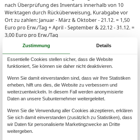
nach Überprüfung des Inventars innerhalb von 10
Werktagen durch Rücküberweisung, Kurabgabe vor
Ort zu zahlen: Januar - März & Oktober - 21.12. = 1,50
Euro pro Erw./Tag + April - September & 22.12 - 31.12. =
3,00 Euro pro Erw./Tag
Zustimmung
Details
Gesamte Ausstattung
Essentielle Cookies stellen sicher, dass die Website
funktioniert, Sie können sie daher nicht deaktivieren.
Aktivität einrichtungen
Wenn Sie damit einverstanden sind, dass wir Ihre Statistiken
Golf
erheben, hilft uns dies, die Website zu verbessern und
Radfahren
weiterzuentwickeln. In diesem Fall werden anonymisierte
Reiten
Daten an unsere Subunternehmer weitergeleitet.
Entfernungen
Wenn Sie die Verwendung aller Cookies akzeptieren, erklären
Höhe über dem Meeresspiegel
20 m
Sie sich damit einverstanden (zusätzlich zu Statistiken), dass
Zum (Kur-)Park/Wald
1,8 km
wir Daten für personalisierte Marketingzwecke an Dritte
Zum Arzt
1,8 km
weitergeben.
Zum Bahnhof
17 km
Zum Bäcker
1,8 km