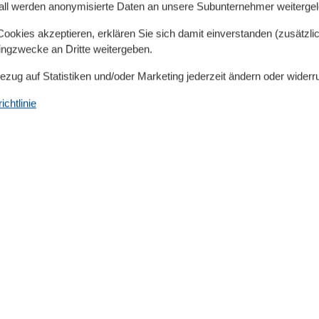
all werden anonymisierte Daten an unsere Subunternehmer weitergele
nd Cafes sind bequem zu Fuß erreichbar.
okies akzeptieren, erklären Sie sich damit einverstanden (zusätzlich
tingzwecke an Dritte weitergeben.
Bezug auf Statistiken und/oder Marketing jederzeit ändern oder widerr
t Saunabereich sowie dasGesundheitszentrum
chtlinie
anseatische Yachtschule, den Flensburger Segelclub oder
 Endreinigung sind bereits im Reisepreis enthalten, und
nlos in der geräumigen Tiefgarage (Durchfahrtshöhe 2,80
n.
s, was Sie für eine unvergessliche Auszeit brauchen.
chern Sie sich Ihr Stück Ostsee - Glück - bevor es