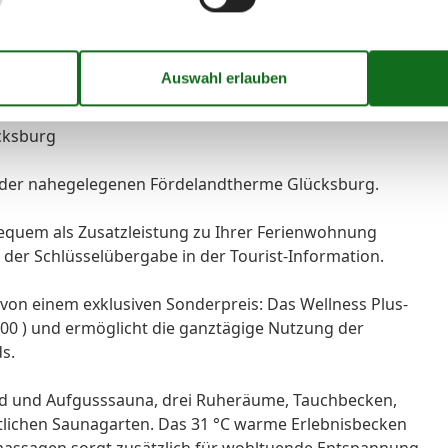
ch im Reisepreis enthalten
cksburg
n der nahegelegenen Fördelandtherme Glücksburg.
equem als Zusatzleistung zu Ihrer Ferienwohnung
ei der Schlüsselübergabe in der Tourist-Information.
 von einem exklusiven Sonderpreis: Das Wellness Plus-
5,00 ) und ermöglicht die ganztägige Nutzung der
s.
ad und Aufgusssauna, drei Ruheräume, Tauchbecken,
lichen Saunagarten. Das 31 °C warme Erlebnisbecken
assagen sorgt zusätzlich für wohltuende Entspannung