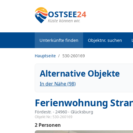
OSTSEE
24
Küste können wir.
Unterkünfte finden
Objektnr. suchen
Hauptseite
530-260169
Alternative Objekte
In der Nähe (98)
Ferienwohnung Stran
Fördestr.
 - 24960
 - Glücksburg
Objekt Nr.:
530-260169
2 Personen