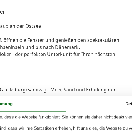
er
laub an der Ostsee
uf, öffnen die Fenster und genießen den spektakulären
Ochseninseln und bis nach Dänemark.
ker - der perfekten Unterkunft für Ihren nächsten
n Glücksburg/Sandwig - Meer, Sand und Erholung nur
mmung
Det
te Wohnung in der 3. Etage des exklusiven
r, dass die Website funktioniert, Sie können sie daher nicht deaktivie
ich Eleganz und Gemütlichkeit.
d, dass wir Ihre Statistiken erheben, hilft uns dies, die Website zu 
ich im benachbarten Strandhotel oder dem Restaurant