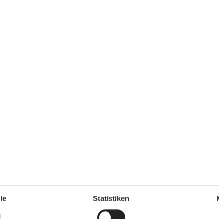
nt. Für sehr korpulente Gäste ggf. nicht ausreichend.
hrank, Mikrowelle, Kaffeemaschine, Wasserkocher,
ichkeit für Fahrräder vorhanden
le
Statistiken