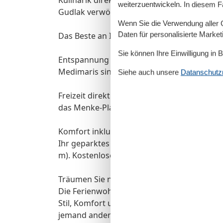
weiterzuentwickeln. In diesem F
Gudlak verwöhnen. Weitere Strandbistros u
Wenn Sie die Verwendung aller Co
Daten für personalisierte Marke
Das Beste an Ihrem Aufenthalt:
Sie können Ihre Einwilligung in 
Entspannung pur: Die Fördelandtherme mi
Medimaris sind nur 3 Minuten entfernt.
Siehe auch unsere
Datanschutzri
Freizeit direkt vor Ort: Erkunden Sie die H
das Menke-Planetarium.
Komfort inklusive: Ihr Wäschepaket und die
Ihr geparktes Auto parkt sicher und koste
m). Kostenloses WLAN ist ebenso vorhande
Träumen Sie nicht länger, buchen Sie jetzt!
Die Ferienwohnung Strandkieker vereint alle
Stil, Komfort und eine unschlagbare Lage. Si
jemand anderes tut!