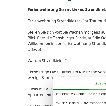
Ferienwohnung Strandkieker, Strandkiek
Ferienwohnung Strandkieker - Ihr Traumur
Stellen Sie sich vor: Sie wachen morgens a
Blick über die Flensburger Förde, auf die 
Willkommen in der Ferienwohnung Strandkie
Urlaub!
Warum Strandkieker?
Einzigartige Lage: Direkt am Kurstrand vo
wenige Schritte entfernt.
Zusti
Luxus mit Aussicht: Hochwertig ausgestatte
Essentielle Cookies stellen siche
Appartementhauses Belmar: Hier vereinen s
Wenn Sie damit einverstanden sin
Kulinarik direkt vor der Tür: Lassen Sie s