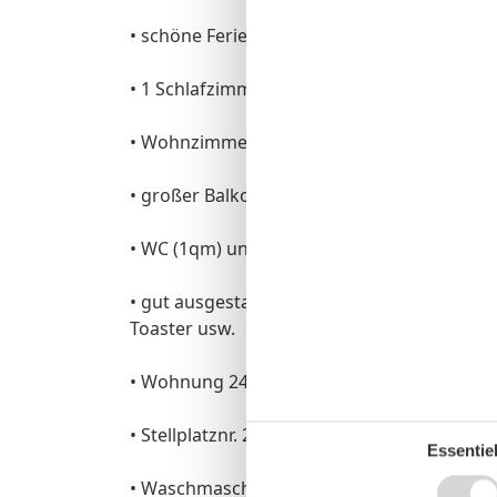
• schöne Ferienwohnung mit Meerblick
• 1 Schlafzimmer mit Doppelbett (180 x 200)
• Wohnzimmer mit Esstisch
• großer Balkon mit Blick auf die Förde
• WC (1qm) und Dusche (80cm x 90cm) getren
• gut ausgestattete Küche mit Herd, Kühlsc
Toaster usw.
• Wohnung 24
• Stellplatznr. 24 (Tiefgarage), Abstellmögl
Essentiel
• Waschmaschine im Keller gegen Gebühr