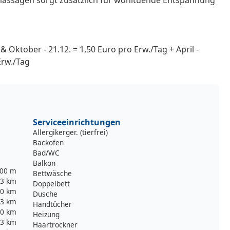
 Oktober - 21.12. = 1,50 Euro pro Erw./Tag + April -
Erw./Tag
Serviceeinrichtungen
Allergikerger. (tierfrei)
Backofen
Bad/WC
Balkon
00 m
Bettwäsche
3 km
Doppelbett
0 km
Dusche
3 km
Handtücher
0 km
Heizung
3 km
Haartrockner