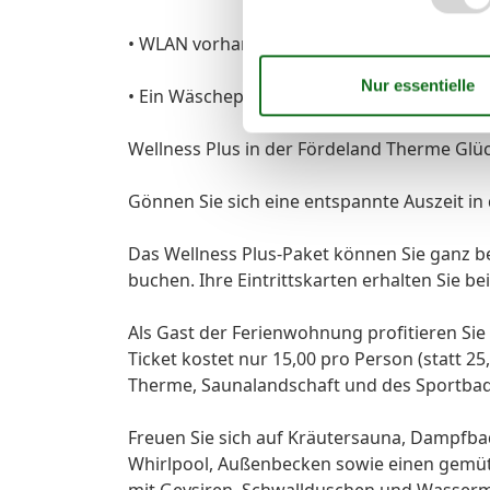
• WLAN vorhanden
• Ein Wäschepaket pro Person ist automatis
Wellness Plus in der Fördeland Therme Glü
Gönnen Sie sich eine entspannte Auszeit i
Das Wellness Plus-Paket können Sie ganz b
buchen. Ihre Eintrittskarten erhalten Sie b
Als Gast der Ferienwohnung profitieren Sie
Ticket kostet nur 15,00 pro Person (statt 2
Therme, Saunalandschaft und des Sportbad
Freuen Sie sich auf Kräutersauna, Dampfb
Whirlpool, Außenbecken sowie einen gemüt
mit Geysiren, Schwallduschen und Wasserm