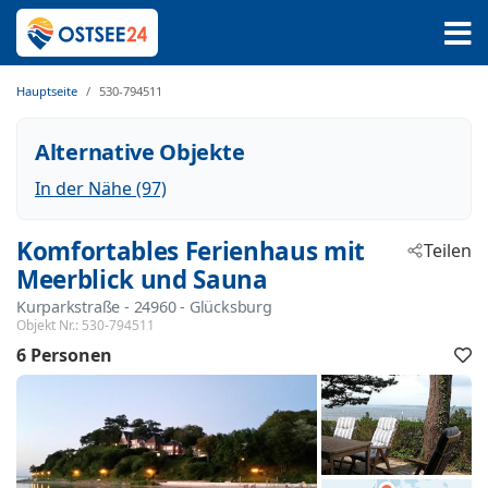
Hauptseite
530-794511
Alternative Objekte
In der Nähe (97)
Komfortables Ferienhaus mit
Teilen
Meerblick und Sauna
Kurparkstraße
 - 24960
 - Glücksburg
Objekt Nr.:
530-794511
6 Personen
F
h