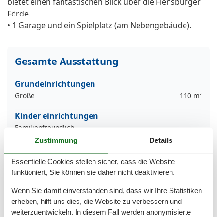
bietet einen fantastischen Blick über die Flensburger
Förde.
• 1 Garage und ein Spielplatz (am Nebengebäude).
Gesamte Ausstattung
Grundeinrichtungen
Größe
110 m²
Kinder einrichtungen
Familienfreundlich
Spielplatz
Zustimmung
Details
Serviceeinrichtungen
Essentielle Cookies stellen sicher, dass die Website
Abstellraum
funktioniert, Sie können sie daher nicht deaktivieren.
Backofen
Bad/WC
Wenn Sie damit einverstanden sind, dass wir Ihre Statistiken
BADEWANNE
erheben, hilft uns dies, die Website zu verbessern und
Bettwäsche
weiterzuentwickeln. In diesem Fall werden anonymisierte