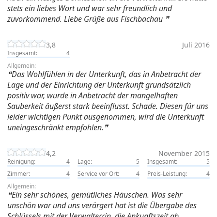
stets ein liebes Wort und war sehr freundlich und
zuvorkommend. Liebe Grüße aus Fischbachau
3,8
Juli 2016
Insgesamt:
4
Allgemein:
Das Wohlfühlen in der Unterkunft, das in Anbetracht der
Lage und der Einrichtung der Unterkunft grundsätzlich
positiv war, wurde in Anbetracht der mangelhaften
Sauberkeit äußerst stark beeinflusst. Schade. Diesen für uns
leider wichtigen Punkt ausgenommen, wird die Unterkunft
uneingeschränkt empfohlen.
4,2
November 2015
Reinigung:
4
Lage:
5
Insgesamt:
5
Zimmer:
4
Service vor Ort:
4
Preis-Leistung:
4
Allgemein:
Ein sehr schönes, gemütliches Häuschen. Was sehr
unschön war und uns verärgert hat ist die Übergabe des
Schlüssels mit der Verwalterrin. die Ankunftszeit ab