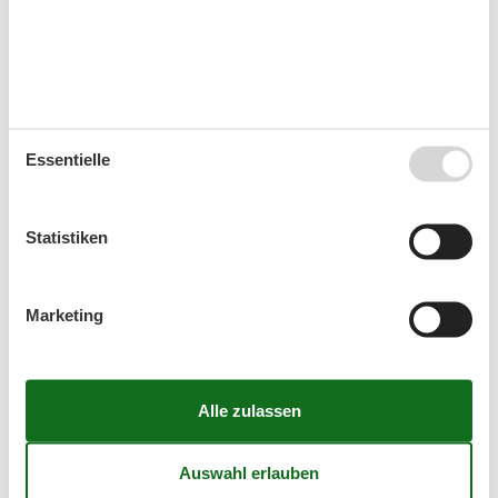
33
10
11
12
13
14
15
16
34
17
18
19
20
21
22
23
35
24
25
26
27
28
29
30
36
31
Essentielle
September 2026
Mo
Di
Mi
Do
Fr
Sa
So
Statistiken
36
1
2
3
4
5
6
37
7
8
9
10
11
12
13
Marketing
38
14
15
16
17
18
19
20
39
21
22
23
24
25
26
27
40
28
29
30
41