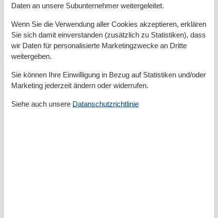
CD-Player
Daten an unsere Subunternehmer weitergeleitet.
Doppelbett
Dusche/WC
Wenn Sie die Verwendung aller Cookies akzeptieren, erklären
DVD Spieler
Sie sich damit einverstanden (zusätzlich zu Statistiken), dass
Gefriermöglichkeit
wir Daten für personalisierte Marketingzwecke an Dritte
Handtücher
weitergeben.
Hochstuhl
Internet - WLAN
Sie können Ihre Einwilligung in Bezug auf Statistiken und/oder
Kabel / Sat
Marketing jederzeit ändern oder widerrufen.
Kaffeemaschine
Kamin/-ofen
Siehe auch unsere
Datanschutzrichtlinie
Meerblick
Mehrere Schlafzimmer
Nichtraucher
Radio
SEEBLICK
Separate Küche
Sitzgruppe
Spülmaschine
Terrasse
Tiere nicht erlaubt
Toaster
TV