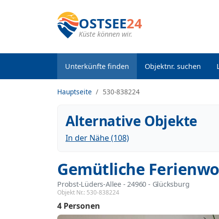
OSTSEE
24
Küste können wir.
Unterkünfte finden
Objektnr. suchen
Hauptseite
530-838224
Alternative Objekte
In der Nähe (108)
Gemütliche Ferienwo
Probst-Lüders-Allee
 - 24960
 - Glücksburg
Objekt Nr.:
530-838224
4 Personen