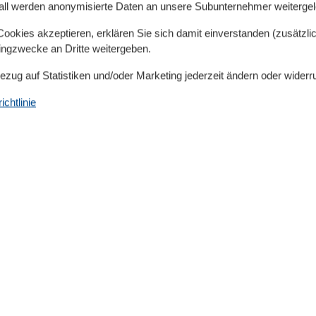
all werden anonymisierte Daten an unsere Subunternehmer weitergele
Umliegende einrichtungen
okies akzeptieren, erklären Sie sich damit einverstanden (zusätzlich
60 m²
Fahrradunterstellmöglichkeit
tingzwecke an Dritte weitergeben.
Garten zur Nutzung
Parkplatz
Bezug auf Statistiken und/oder Marketing jederzeit ändern oder widerr
Unterkünfte
chtlinie
Grillmöglichkeit
Internet im öff. Bereich
Nichtraucherhaus
Radfreundlich
Wanderfreundlich