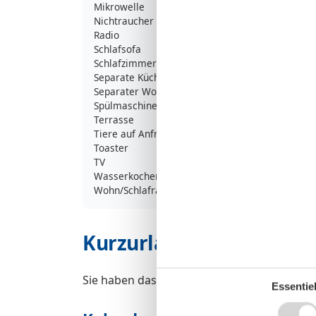
Mikrowelle
Nichtraucher
Radio
Schlafsofa
Schlafzimmer
Separate Küche
Separater Wohnraum
Spülmaschine
Terrasse
Tiere auf Anfrage
Toaster
TV
Wasserkocher
Wohn/Schlafraum komb
Kurzurlaub
Sie haben das ganze Jahr die Möglichkeit e
Essentiel