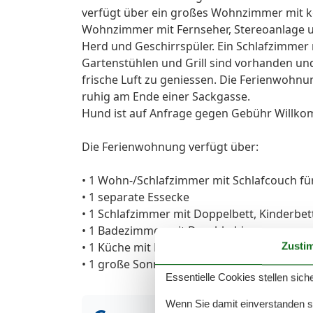
verfügt über ein großes Wohnzimmer mit k
Wohnzimmer mit Fernseher, Stereoanlage un
Herd und Geschirrspüler. Ein Schlafzimmer 
Gartenstühlen und Grill sind vorhanden un
frische Luft zu geniessen. Die Ferienwohnun
ruhig am Ende einer Sackgasse.
Hund ist auf Anfrage gegen Gebühr Willk
Die Ferienwohnung verfügt über:
• 1 Wohn-/Schlafzimmer mit Schlafcouch für
• 1 separate Essecke
• 1 Schlafzimmer mit Doppelbett, Kinderbet
• 1 Badezimmer mit Duschkabine
• 1 Küche mit Mikrowelle, Kaffeemaschine,
Zusti
• 1 große Sonnenterrasse nach Westen und
Essentielle Cookies stellen siche
Wenn Sie damit einverstanden sin