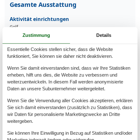
Gesamte Ausstattung
Aktivität einrichtungen
Golf
Radfahren
Zustimmung
Details
Entfernungen
Essentielle Cookies stellen sicher, dass die Website
Höhe über dem Meeresspiegel
10 m
funktioniert, Sie können sie daher nicht deaktivieren.
Zum (Kur-)Park/Wald
300 m
Zum Arzt
700 m
Wenn Sie damit einverstanden sind, dass wir Ihre Statistiken
Zum Bahnhof
12 km
erheben, hilft uns dies, die Website zu verbessern und
Zum Bäcker
2 km
weiterzuentwickeln. In diesem Fall werden anonymisierte
Zum Flughafen
165 km
Daten an unsere Subunternehmer weitergeleitet.
Zum Geldautomaten/Bank
2 km
Zum Krankenhaus/Klinik
11,4 km
Wenn Sie die Verwendung aller Cookies akzeptieren, erklären
Zum Radweg
300 m
Sie sich damit einverstanden (zusätzlich zu Statistiken), dass
Zum Restaurant
10 m
wir Daten für personalisierte Marketingzwecke an Dritte
Zum Schwimm-/Spaßbad
650 m
weitergeben.
Zum Strand
10 m
Zum Supermarkt
2 km
Sie können Ihre Einwilligung in Bezug auf Statistiken und/oder
Zum Wanderweg
300 m
Marketing jederzeit ändern oder widerrufen.