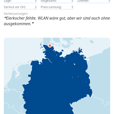
Lage:
5
Insgesamt:
5
Zimmer:
5
Service vor Ort:
2
Preis-Leistung:
5
Verbesserungen:
Eierkocher fehlte. WLAN wäre gut, aber wir sind auch ohne
ausgekommen.