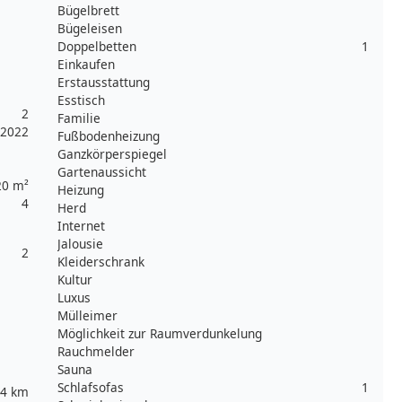
Bügelbrett
Bügeleisen
Doppelbetten
1
Einkaufen
Erstausstattung
Esstisch
2
Familie
2022
Fußbodenheizung
Ganzkörperspiegel
Gartenaussicht
20 m²
Heizung
4
Herd
Internet
Jalousie
2
Kleiderschrank
Kultur
Luxus
Mülleimer
Möglichkeit zur Raumverdunkelung
Rauchmelder
Sauna
Schlafsofas
1
,4 km