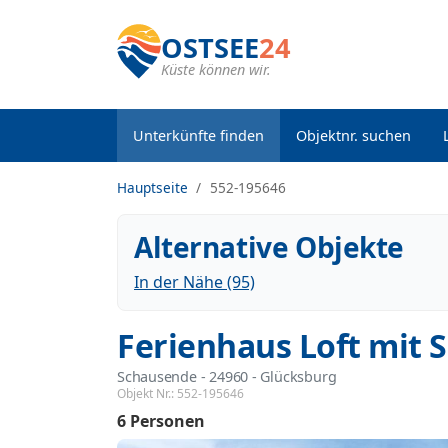
OSTSEE
24
Küste können wir.
Unterkünfte finden
Objektnr. suchen
Hauptseite
552-195646
Alternative Objekte
In der Nähe (95)
Ferienhaus Loft mit 
Schausende
 - 24960
 - Glücksburg
Objekt Nr.:
552-195646
6 Personen