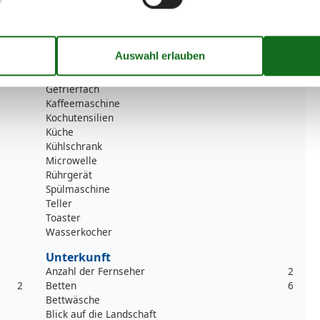
Küche
Backofen
Gefrierfach
Kaffeemaschine
Kochutensilien
Küche
Kühlschrank
Microwelle
Rührgerät
Spülmaschine
Teller
Toaster
Wasserkocher
Unterkunft
Anzahl der Fernseher
2
2
Betten
6
Bettwäsche
Blick auf die Landschaft