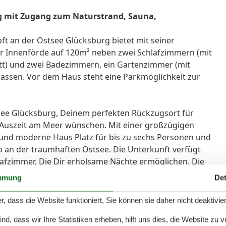
rg mit Zugang zum Naturstrand, Sauna,
ft an der Ostsee Glücksburg bietet mit seiner
ger Innenförde auf 120m² neben zwei Schlafzimmern (mit
t) und zwei Badezimmern, ein Gartenzimmer (mit
rassen. Vor dem Haus steht eine Parkmöglichkeit zur
see Glücksburg, Deinem perfekten Rückzugsort für
e Auszeit am Meer wünschen. Mit einer großzügigen
le und moderne Haus Platz für bis zu sechs Personen und
ub an der traumhaften Ostsee. Die Unterkunft verfügt
lafzimmer, Die Dir erholsame Nächte ermöglichen. Die
n Doppelbett (160x200 cm) sowie einem Doppelbett
mmung
Det
i Badezimmer zur Verfügung, darunter eines mit
anne, Die Dir perfekte Möglichkeiten zur Entspannung
r, dass die Website funktioniert, Sie können sie daher nicht deaktivie
e offene Küche, Die nahtlos in das Wohnzimmer
d, dass wir Ihre Statistiken erheben, hilft uns dies, die Website zu 
tattet, darunter Herd, Backofen, Spülmaschine und