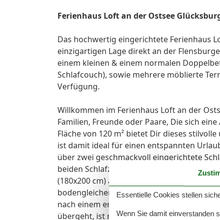
Ferienhaus Loft an der Ostsee Glücksbu
Das hochwertig eingerichtete Ferienhaus Lo
einzigartigen Lage direkt an der Flensbur
einem kleinen & einem normalen Doppelbet
Schlafcouch), sowie mehrere möblierte Ter
Verfügung.
Willkommen im Ferienhaus Loft an der Ost
Familien, Freunde oder Paare, Die sich ein
Fläche von 120 m² bietet Dir dieses stilvol
ist damit ideal für einen entspannten Urla
über zwei geschmackvoll eingerichtete Sch
beiden Schlafzimmer sind mit einem kleine
Zusti
(180x200 cm) ausgestattet. Dir stehen zwe
bodengleicher Dusche und eines mit Badew
Essentielle Cookies stellen siche
nach einem erlebnisreichen Tag bieten. Di
Wenn Sie damit einverstanden sin
übergeht, ist mit modernen Geräten ausges