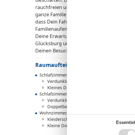
rauchfreien und kinderfreundlichen Umgebu
ganze Familie gemeinsam Urlaub machen kan
dass Dein Fahrzeug sicher und bequem abges
Familienaufenthalt oder entspannte Tage m
Deine Erwartungen übertreffen. Buche jetzt
Glücksburg und erlebe unvergessliche Mome
Deinen Besuch!
Raumaufteilung
Schlafzimmer, 2 Personen
Verdunklungsvorhänge, Kleiderschrank
Kleines Doppelbett (Offenes Fußteil)
Schlafzimmer, 2 Personen
Verdunklungsvorhänge, Kleiderschrank
Doppelbett (Offenes Fußteil)
Wohnzimmer, 2 Personen
Kleiderschrank
Essentiel
Kleine Doppelcouch