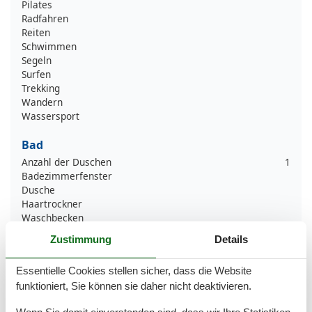
Pilates
Radfahren
Reiten
Schwimmen
Segeln
Surfen
Trekking
Wandern
Wassersport
Bad
Anzahl der Duschen
1
Badezimmerfenster
Dusche
Haartrockner
Waschbecken
WC
Zustimmung
Details
Basic
Essentielle Cookies stellen sicher, dass die Website
Anzahl der Stockwerke
1
funktioniert, Sie können sie daher nicht deaktivieren.
Baujahr
2025
Kinder willkommen
Wenn Sie damit einverstanden sind, dass wir Ihre Statistiken