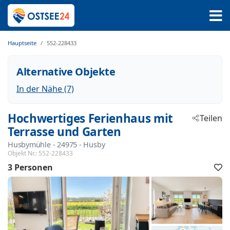
Hauptseite
552-228433
Alternative Objekte
In der Nähe (7)
Hochwertiges Ferienhaus mit
Teilen
Terrasse und Garten
Husbymühle
 - 24975
 - Husby
Objekt Nr.:
552-228433
3 Personen
F
h