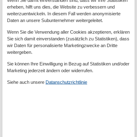
Nichtraucher
erheben, hilft uns dies, die Website zu verbessern und
Quadratmeter
45 m²
weiterzuentwickeln. In diesem Fall werden anonymisierte
Zimmer
3
Daten an unsere Subunternehmer weitergeleitet.
Draußen
Wenn Sie die Verwendung aller Cookies akzeptieren, erklären
Anzahl der Parkplätze
1
Sie sich damit einverstanden (zusätzlich zu Statistiken), dass
Barbeque
wir Daten für personalisierte Marketingzwecke an Dritte
Garten
weitergeben.
Gartenmöbel
Gartenschuppen
Sie können Ihre Einwilligung in Bezug auf Statistiken und/oder
Grundstücksgröße
200
Marketing jederzeit ändern oder widerrufen.
Liegewiese
Privater P-Platz
Siehe auch unsere
Datanschutzrichtlinie
Terrasse
Entfernung
Entfernung Einkauf
2 km
MeerEntfernung
7 km
RestaurantEntfernung
2 km
SeeEntfernung
3500 km
StadtEntfernung
10 km
Strandentfernung
7 km