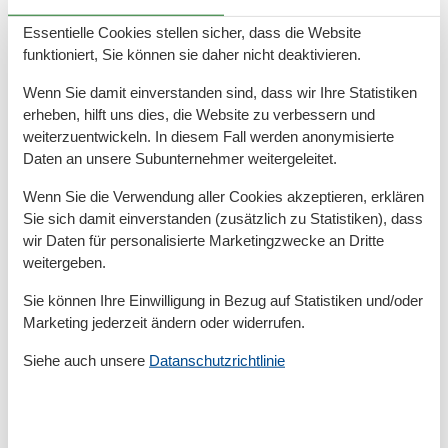
alle Formalitäten im örtlichen Büro zu erledigen.Das
lokale Büro ist von 9:00 bis 17:00 Uhr geöffnet. Der
Essentielle Cookies stellen sicher, dass die Website
Check-in ist ab 16:00 Uhr möglich.Der Check-out muss
funktioniert, Sie können sie daher nicht deaktivieren.
bis 11:00 Uhr erfolgen.
Wenn Sie damit einverstanden sind, dass wir Ihre Statistiken
erheben, hilft uns dies, die Website zu verbessern und
• Die Schadenskaution beträgt 300 PLN. Sie besteht in
weiterzuentwickeln. In diesem Fall werden anonymisierte
einer Vorautorisierung (Sperre) auf der Karte des
Daten an unsere Subunternehmer weitergeleitet.
Gastes. Das Guthaben auf der Karte wird innerhalb
von 5 Tagen nach dem Check-out freigegeben.
Wenn Sie die Verwendung aller Cookies akzeptieren, erklären
Sie sich damit einverstanden (zusätzlich zu Statistiken), dass
• Die Freigabe der auf der Karte gesperrten
wir Daten für personalisierte Marketingzwecke an Dritte
weitergeben.
Kautionsmittel hängt von der Bank ab, bei der der
Kunde seine Zahlungskarte führt, und kann zwischen 7
Sie können Ihre Einwilligung in Bezug auf Statistiken und/oder
und 14 Tagen dauern.
Marketing jederzeit ändern oder widerrufen.
• Kurtaxe (derzeit beträgt sie 3.30 PLN / Nacht /
Siehe auch unsere
Datanschutzrichtlinie
Person).
• Die Wohnung verfügt über einen Tiefgarage, der