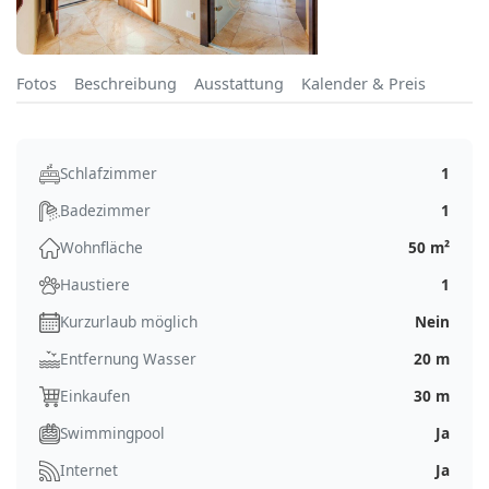
Fotos
Beschreibung
Ausstattung
Kalender & Preis
Schlafzimmer
1
Badezimmer
1
Wohnfläche
50 m²
Haustiere
1
Kurzurlaub möglich
Nein
Entfernung Wasser
20 m
Einkaufen
30 m
Swimmingpool
Ja
Internet
Ja