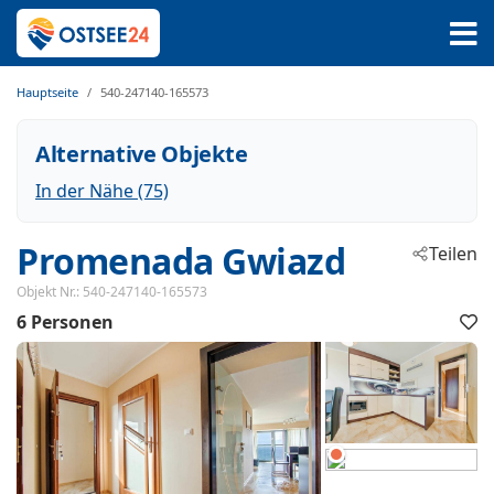
Hauptseite
540-247140-165573
Alternative Objekte
In der Nähe (75)
Promenada Gwiazd
Teilen
 - Miedz
Objekt Nr.:
540-247140-165573
6 Personen
 - 72-500
F
h