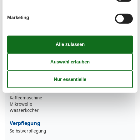
Besonderheiten
Haustiere willkommen
Marketing
Entfernung
Arzt/Apotheke
40 m
Bahnhof
2 km
Einkaufsmöglichkeiten
30 m
Ortszentrum
20 m
Restaurant
30 m
Strand
20 m
Küchenausstattung
Geschirrspüler
Herd
Kaffeemaschine
Mikrowelle
Wasserkocher
Verpflegung
Selbstverpflegung