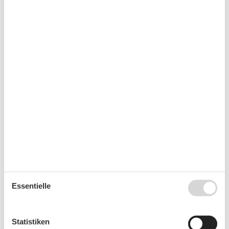
Heizung
Internet
Staubsauger
Allgemein
Aufzug
Swimmingpool
Außenanlage
Garage
Terrasse
Badezimmer
Dusche
Handtücher vorhanden
WC
Essentielle
Basic
Größe
50 m²
Wohnzimmer/Schlafzimmer
1
Statistiken