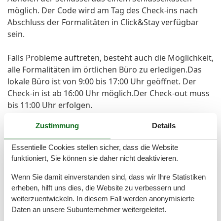
möglich. Der Code wird am Tag des Check-ins nach
Abschluss der Formalitäten in Click&Stay verfügbar
sein.
Falls Probleme auftreten, besteht auch die Möglichkeit,
alle Formalitäten im örtlichen Büro zu erledigen.Das
lokale Büro ist von 9:00 bis 17:00 Uhr geöffnet. Der
Check-in ist ab 16:00 Uhr möglich.Der Check-out muss
bis 11:00 Uhr erfolgen.
Zustimmung
Details
• Die Schadenskaution beträgt 300 PLN. Sie besteht in
einer Vorautorisierung (Sperre) auf der Karte des
Essentielle Cookies stellen sicher, dass die Website
Gastes. Das Guthaben auf der Karte wird innerhalb
funktioniert, Sie können sie daher nicht deaktivieren.
von 5 Tagen nach dem Check-out freigegeben.
Wenn Sie damit einverstanden sind, dass wir Ihre Statistiken
• Die Freigabe der auf der Karte gesperrten
erheben, hilft uns dies, die Website zu verbessern und
weiterzuentwickeln. In diesem Fall werden anonymisierte
Kautionsmittel hängt von der Bank ab, bei der der
Daten an unsere Subunternehmer weitergeleitet.
Kunde seine Zahlungskarte führt, und kann zwischen 7