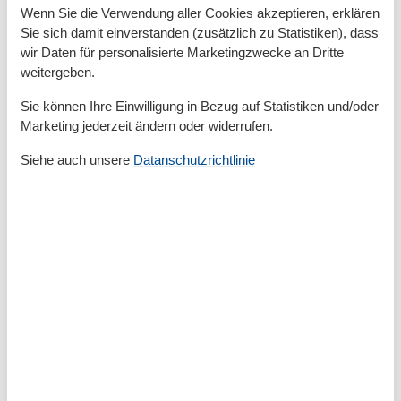
und 14 Tagen dauern.
Wenn Sie die Verwendung aller Cookies akzeptieren, erklären
Sie sich damit einverstanden (zusätzlich zu Statistiken), dass
• Kurtaxe (derzeit beträgt sie 3.30 PLN / Nacht /
wir Daten für personalisierte Marketingzwecke an Dritte
Person).
weitergeben.
Sie können Ihre Einwilligung in Bezug auf Statistiken und/oder
• Die Wohnung verfügt über einen Tiefgarage, der
Marketing jederzeit ändern oder widerrufen.
zusätzlich kostenpflichtig ist.
Siehe auch unsere
Datanschutzrichtlinie
• Haustiere sind in der ausgewählten Wohnung
erlaubt. Die Kosten für den Aufenthalt mit einem
Haustier betragen 40 PLN pro Tag.
• Die Apartments sind mit Bettwäsche und
Handtüchern ausgestattet.
Stornobedingungen:
Bei einer Stornierung werden folgende Gebühren
fällig:
Bis zu 14 Tage vor Anreise: 25% der Buchungssumme