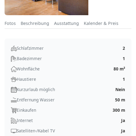
Fotos
Beschreibung
Ausstattung
Kalender & Preis
Schlafzimmer
2
Badezimmer
1
Wohnfläche
80 m²
Haustiere
1
Kurzurlaub möglich
Nein
Entfernung Wasser
50 m
Einkaufen
300 m
Internet
Ja
Satelliten-/Kabel TV
Ja