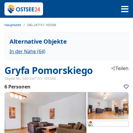
Hauptseite
540-247151-165584
Alternative Objekte
In der Nähe (64)
Gryfa Pomorskiego
Teilen
 - Miedz
Objekt Nr.:
540-247151-165584
6 Personen
 - 72-500
F
h