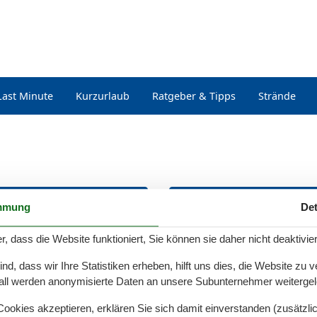
Last Minute
Kurzurlaub
Ratgeber & Tipps
Strände
Niechorze
Noskowo
mmung
Det
r, dass die Website funktioniert, Sie können sie daher nicht deaktivie
Niezyn
Nowe Warpno
d, dass wir Ihre Statistiken erheben, hilft uns dies, die Website zu 
all werden anonymisierte Daten an unsere Subunternehmer weitergele
okies akzeptieren, erklären Sie sich damit einverstanden (zusätzlich