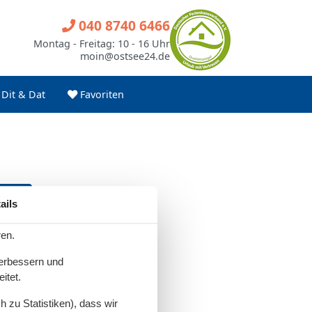
040 8740 6466
Montag - Freitag: 10 - 16 Uhr
moin@ostsee24.de
Dit & Dat
Favoriten
ails
ren.
verbessern und
itet.
 zu Statistiken), dass wir