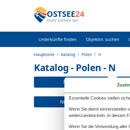
OSTSEE
24
Küste können wir.
Unterkünfte finden
Objektnr. suchen
Hauptseite
Katalog
Polen
N
Katalog - Polen - N
Nadole
Zusti
Essentielle Cookies stellen siche
Niczonów
Wenn Sie damit einverstanden sin
weiterzuentwickeln. In diesem F
Wenn Sie die Verwendung aller Co