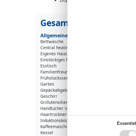
Doppelcouch
Gesamte Ausstattung
Allgemeine Information
Bettwäsche
Central heating
Eigenes Haus
Einstöckiges haus
Esstisch
Familienfreundlich
Frühstücksservice vorhanden
Garten
Gepäckabgabe erlaubt
Geschirr
Grillutensilien
Handtücher inklusive
Haartrockner
Induktionskochfeld
Essentiel
Kaffeemaschine
Kessel