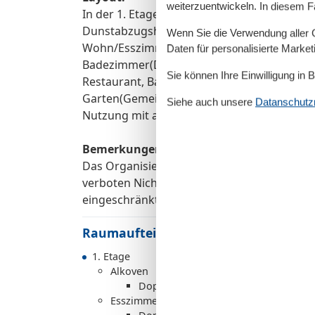
weiterzuentwickeln. In diesem F
In der 1. Etage: (offene Küche(Kochplatte(2 
Dunstabzugshaube, Kaffeemaschine, Mikrow
Wenn Sie die Verwendung aller Co
Wohn/Esszimmer(Doppelschlafcouch, TV(Flats
Daten für personalisierte Marke
Badezimmer(Dusche, Waschbecken, Toilette, F
Sie können Ihre Einwilligung in 
Restaurant, Bar, Heizung(Zentral), Terrasse
Garten(Gemeinschaftliche Nutzung mit and
Siehe auch unsere
Datanschutzri
Nutzung mit anderen Gästen), Hochstuhl, G
Bemerkungen:
Das Organisieren von Studentenfeiern, Jung
verboten Nichtraucher-Unterkunft. Haustier
eingeschränkter Mobilität.
Raumaufteilung
1. Etage
Alkoven
Doppelbett
Esszimmer