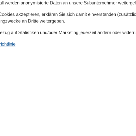
all werden anonymisierte Daten an unsere Subunternehmer weitergele
Kochplatten, elektrisch), Wasserkocher, Toaster,
elle, Kühl-/Gefrierkombination),
okies akzeptieren, erklären Sie sich damit einverstanden (zusätzlich
creen), Esstisch), Schlafnische(Doppelbett),
tingzwecke an Dritte weitergeben.
öhn)) Zentraler Grill, Rezeption, Internet, Parkplatz,
Bezug auf Statistiken und/oder Marketing jederzeit ändern oder widerr
(alleinige Nutzung, umzäunt, 15 m2),
eren Gästen), Gartenmöbel, Rutsche(Gemeinschaftliche
chtlinie
artenhaus, Schaukel, Babybett (kostenlos)
gesellenabschieden und Trinkfeiern ist in diesem Haus
e sind nicht erlaubt. nicht geeignet für Personen mit