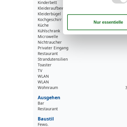
Kinderbett
Kleideraufbewahrung
Kleiderbügel
Kochgeschirr
Küche
Kühlschrank
Microwelle
Nichtraucher
Privater Eingang
Restaurant
Strandutensilien
Toaster
TV
WLAN
WLAN
Wohnraum
Ausgehen
Bar
Restaurant
Baustil
Fewo.