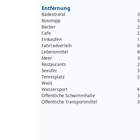
Entfernung
Badestrand
3
Busstopp
3
Bäcker
2
Cafe
2
Einkaufen
1
Fahrradverleih
6
Lebensmittel
8
Meer
3
Restaurants
2
Seeufer
3
Tennisplatz
2
Wald
Wassersport
6
Öffentliche Schwimmhalle
3
Öffentliche Transportmittel
3