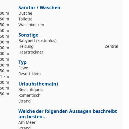
Sanitär / Waschen
00 m
Dusche
50 m
Toilette
50 m
Waschbecken
50 m
Sonstige
50 m
Babybett (kostenlos)
00 m
Heizung
Zentral
00 m
Haartrockner
00 m
00 m
Typ
00 m
Fewo.
50 m
Resort klein
1 km
00 m
Urlaubsthema(n)
50 m
Besichtigung
50 m
Romantisch
Strand
Welche der folgenden Aussagen beschreibt
am besten...
Am Meer
Strand