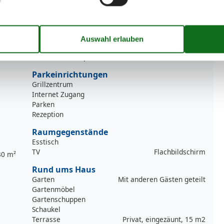
Toaster
Wasserkocher
Lage
Bed & Breakfast
In einem Ferienpark
Parkeinrichtungen
Grillzentrum
Internet Zugang
Parken
Rezeption
Raumgegenstände
Esstisch
TV
Flachbildschirm
30 m²
Rund ums Haus
Garten
Mit anderen Gästen geteilt
Gartenmöbel
Gartenschuppen
Schaukel
Terrasse
Privat, eingezäunt, 15 m2