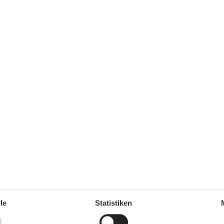
Freizeitaktivitäten
Angeln
Gehen
Radfahren
Strand
Wassersport
Windsurfen
Kinder
Gleiten
Mit anderen Gästen geteilt
Hochstuhl
Küchenartikel
Haube
Kaffeemaschine
Kochfeld
2 Kochplatten, elektrisch
le
Statistiken
Kühl-/Gefrierschrank
Microwelle