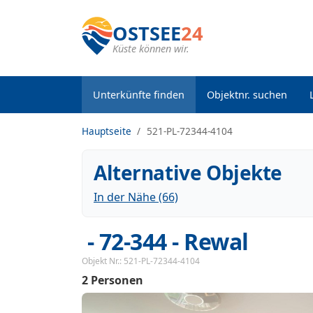
OSTSEE
24
Küste können wir.
Unterkünfte finden
Objektnr. suchen
Hauptseite
521-PL-72344-4104
Alternative Objekte
In der Nähe (66)
 - 72-344
 - Rewal
Objekt Nr.:
521-PL-72344-4104
2 Personen