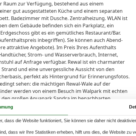
er Raum zur Verfügung, bestehend aus einem
, einer gut ausgestatteten Küche und einem separaten
ett. Badezimmer mit Dusche. Zentralheizung. WLAN ist
en dem Gebäude befinden sich ein Parkplatz, ein
m Erdgeschoss gibt es ein gemütliches Restaurant/Bar.
 Aufenthaltspreis inbegriffen). Sie können auch Abend-
re attraktive Angebote). Im Preis Ihres Aufenthalts
 Handtücher, Strom- und Wasserverbrauch, Internet,
stuhl auf Anfrage verfügbar. Rewal ist ein charmanter
n Strand und eine unvergessliche Aussicht von den
scherbasis, perfekt als Hintergrund für Erinnerungsfotos.
edingt sehen: die mächtigen Rewal-Wale auf der
Kinder werden von einem Besuch im Walpark mit echten
 in den großen Aquapark Sandra im benachbarten
 für die ganze Familie. Der Stolz der Stadt ist die
mmung
Det
zvolle Ausflüge in die benachbarten Ferienorte
r, dass die Website funktioniert, Sie können sie daher nicht deaktivie
d, dass wir Ihre Statistiken erheben, hilft uns dies, die Website zu 