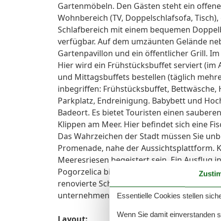
Gartenmöbeln. Den Gästen steht ein offen
Wohnbereich (TV, Doppelschlafsofa, Tisch)
Schlafbereich mit einem bequemen Doppelb
verfügbar. Auf dem umzäunten Gelände neb
Gartenpavillon und ein öffentlicher Grill. I
Hier wird ein Frühstücksbuffet serviert (im
und Mittagsbuffets bestellen (täglich mehre
inbegriffen: Frühstücksbuffet, Bettwäsche,
Parkplatz, Endreinigung. Babybett und Hoch
Badeort. Es bietet Touristen einen saubere
Klippen am Meer. Hier befindet sich eine Fi
Das Wahrzeichen der Stadt müssen Sie unb
Promenade, nahe der Aussichtsplattform. 
Meeresriesen begeistert sein. Ein Ausflug
Pogorzelica bietet fantastische Unterhaltung
Zusti
renovierte Schmalspurbahn, mit der man rei
unternehmen kann.
Essentielle Cookies stellen siche
Wenn Sie damit einverstanden sin
Layout: