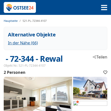
Hauptseite
521-PL-72344-4107
Alternative Objekte
In der Nähe (66)
 - 72-344
 - Rewal
Teilen
Objekt Nr.:
521-PL-72344-4107
2 Personen
F
h