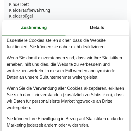
Kinderbett
Kleideraufbewahrung
Kleiderbügel
Kochgeschirr
Zustimmung
Details
Küche
Kühlschrank
Microwelle
Essentielle Cookies stellen sicher, dass die Website
Nichtraucher
funktioniert, Sie können sie daher nicht deaktivieren.
Privater Eingang
Restaurant
Wenn Sie damit einverstanden sind, dass wir Ihre Statistiken
Strandutensilien
erheben, hilft uns dies, die Website zu verbessern und
Toaster
weiterzuentwickeln. In diesem Fall werden anonymisierte
TV
Daten an unsere Subunternehmer weitergeleitet.
WLAN
WLAN
Wenn Sie die Verwendung aller Cookies akzeptieren, erklären
Wohnraum
37 m²
Sie sich damit einverstanden (zusätzlich zu Statistiken), dass
wir Daten für personalisierte Marketingzwecke an Dritte
Ausgehen
weitergeben.
Bar
Restaurant
Sie können Ihre Einwilligung in Bezug auf Statistiken und/oder
Marketing jederzeit ändern oder widerrufen.
Baustil