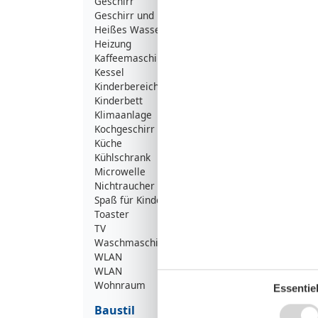
Geschirr
Geschirr und Besteck
Heißes Wasser
Heizung
Kaffeemaschine
Kessel
Kinderbereich
Kinderbett
Klimaanlage
Kochgeschirr
Küche
Kühlschrank
Microwelle
Nichtraucher
Spaß für Kinder
Toaster
TV
Waschmaschine
WLAN
WLAN
Wohnraum
Essentiel
Baustil