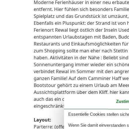
Moderne Ferienhäuser in einer neu erbaut
entfernt. Hier fühlen sich besonders Famil
Spielplatz und das Grundstück ist umzäunt,
Ebenfalls ein Pluspunkt: der Strand ist von 
Ferienort Rewal liegt östlich der Inseln U
entspannten Urlaubstagen mit Baden, Budde
Restaurants und Einkaufsmöglichkeiten für 
zum Shopping sollte man eher nach Stettin
haben. Aktivitäten in der Nähe : Beliebt s
Sonnenuntergang immer wieder ein schönes
verbindet Rewal im Sommer mit den angrenz
ganzen Familie! Auf dem Camminer Haff wer
Bootstour gehört zu einem Urlaub am Meer a
Aussichtsplattform über dem Kliff, hier ka
auch das ein oder andere schöne Urlaubsfot
Zusti
eingeschränkter Mobilität
Essentielle Cookies stellen siche
Layout:
Wenn Sie damit einverstanden sin
Parterre: (offene Küche(Kochplatte(2 Koch