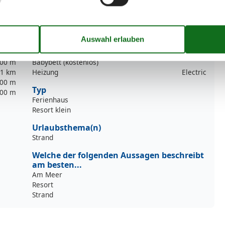
Baby Bad
Dusche
Toilette
Waschbecken
00 m
Sonstige
50 m
00 m
Babybett (kostenlos)
1 km
Heizung
Electric
00 m
Typ
00 m
Ferienhaus
Resort klein
Urlaubsthema(n)
Strand
Welche der folgenden Aussagen beschreibt
am besten...
Am Meer
Resort
Strand