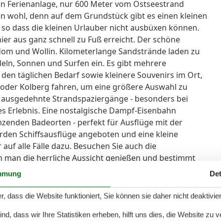
en Ferienanlage, nur 600 Meter vom Ostseestrand
ien wohl, denn auf dem Grundstück gibt es einen kleinen
 so dass die kleinen Urlauber nicht ausbüxen können.
hier aus ganz schnell zu Fuß erreicht. Der schöne
sedom und Wollin. Kilometerlange Sandstrände laden zu
ln, Sonnen und Surfen ein. Es gibt mehrere
den täglichen Bedarf sowie kleinere Souvenirs im Ort,
 oder Kolberg fahren, um eine größere Auswahl zu
ind ausgedehnte Strandspaziergänge - besonders bei
 Erlebnis. Eine nostalgische Dampf-Eisenbahn
enden Badeorten - perfekt für Ausflüge mit der
den Schiffsausflüge angeboten und eine kleine
uf alle Fälle dazu. Besuchen Sie auch die
nn man die herrliche Aussicht genießen und bestimmt
o knipsen Mobilität : Nicht geeignet für Personen mit
mmung
Det
r, dass die Website funktioniert, Sie können sie daher nicht deaktivie
d, dass wir Ihre Statistiken erheben, hilft uns dies, die Website zu 
platten), Wasserkocher, Kochendwasserhahn, Toaster,