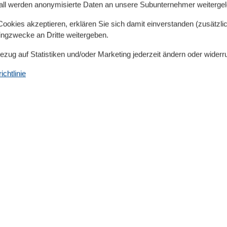
all werden anonymisierte Daten an unsere Subunternehmer weitergele
erkombination), Wohn/Esszimmer(TV(Satellit, Deutsch
mmer(Dusche, Waschbecken, Toilette)) In der 1. Etage:
okies akzeptieren, erklären Sie sich damit einverstanden (zusätzlich
bett), Schlafzimmer(Einzelbett, Einzelbett, Doppelbett))
tingzwecke an Dritte weitergeben.
 Terrasse, Gartenmöbel, Parkplatz, Sandkasten,
Bezug auf Statistiken und/oder Marketing jederzeit ändern oder widerr
)
chtlinie
gesellenabschieden und Trinkfeiern ist in diesem Haus
htraucher-Unterkunft. Haustiere sind nicht erlaubt.
e videoüberwacht.
Kinder
Hochstuhl
Sandkasten
Spielgeräte
Küchenartikel