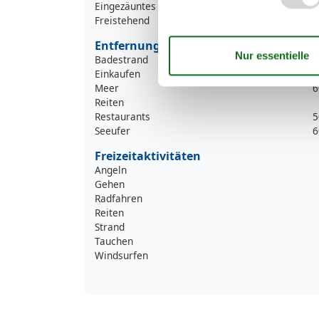
Eingezäuntes Grundstück
Freistehend
Entfernung
Badestrand
6
Einkaufen
2
Meer
6
Reiten
Restaurants
5
Seeufer
6
Freizeitaktivitäten
Angeln
Gehen
Radfahren
Reiten
Strand
Tauchen
Windsurfen