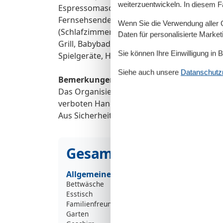
weiterzuentwickeln. In diesem F
Espressomaschine, Mikrowelle, Kühl-/Gefri
Fernsehsender), Esstisch, Sitzecke), Badezi
Wenn Sie die Verwendung aller Co
(Schlafzimmer(Einzelbett, Einzelbett, Doppel
Daten für personalisierte Marke
Grill, Babybadewanne, Heizung(elektrisch),
Sie können Ihre Einwilligung in 
Spielgeräte, Hochstuhl, Babybett (kostenlos
Siehe auch unsere
Datanschutzri
Bemerkungen:
Das Organisieren von Studentenfeiern, Jung
verboten Handtücher sind mitzubringen. Nic
Aus Sicherheitsgründen ist die Ferienanlag
Gesamte Ausstattung
Allgemeine Information
Bettwäsche
Esstisch
Familienfreundlich
Garten