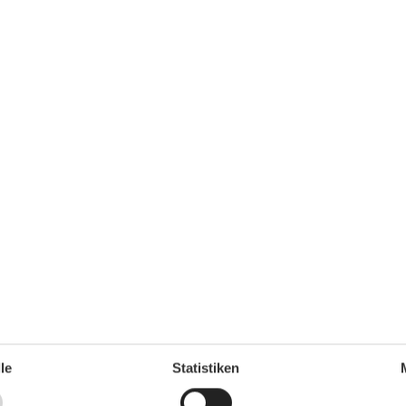
Espressomaschine
Grill
Kochfeld
2 Kochplatten
Kühl-/Gefrierschrank
Microwelle
Toaster
Wasserhahn für kochendes Wasser
Wasserkocher
Lage
In einem Ferienpark
Raumgegenstände
Esstisch
Sitzbereich
TV
Satellit, deutsche Fernsehsender
Rund ums Haus
Gartenmöbel
Parken
60 m²
Terrasse
le
Statistiken
Sanitär / Waschen