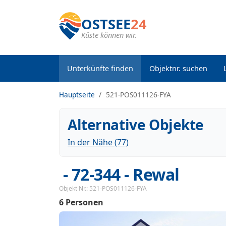
OSTSEE
24
Küste können wir.
Unterkünfte finden
Objektnr. suchen
Hauptseite
521-POS011126-FYA
Alternative Objekte
In der Nähe (77)
 - 72-344
 - Rewal
Objekt Nr.:
521-POS011126-FYA
6 Personen