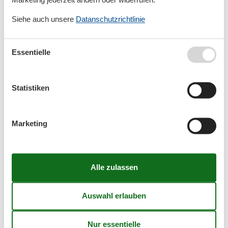
Stepniczka
Siehe auch unsere
Datanschutzrichtlinie
Sulechowo
Essentielle
Sulomino
Statistiken
Swibno
Marketing
Swiecianowo
Swierzno
Swinemuende