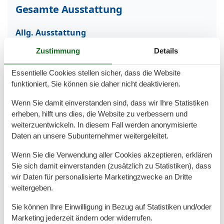
Gesamte Ausstattung
Allg. Ausstattung
Haustiere verboten
Zustimmung
Details
WLAN
Essentielle Cookies stellen sicher, dass die Website
Allgemein
funktioniert, Sie können sie daher nicht deaktivieren.
Bügeleisen
Wenn Sie damit einverstanden sind, dass wir Ihre Statistiken
Allgemeine Ausstattung
erheben, hilft uns dies, die Website zu verbessern und
Parkplatz (kostenlos)
weiterzuentwickeln. In diesem Fall werden anonymisierte
Daten an unsere Subunternehmer weitergeleitet.
Allgemeines zur Wohnung
Fahrradabstellplatz zur Mitbenutzung
Wenn Sie die Verwendung aller Cookies akzeptieren, erklären
Familienfreundlich
Sie sich damit einverstanden (zusätzlich zu Statistiken), dass
Gastgeber wohnen im Haus
wir Daten für personalisierte Marketingzwecke an Dritte
Nichtraucherwohnung
weitergeben.
Seniorengerechte Unterkunft
Separater Eingang
Sie können Ihre Einwilligung in Bezug auf Statistiken und/oder
Waschmaschine zur Mitbenutzung
Marketing jederzeit ändern oder widerrufen.
WLAN kostenfrei