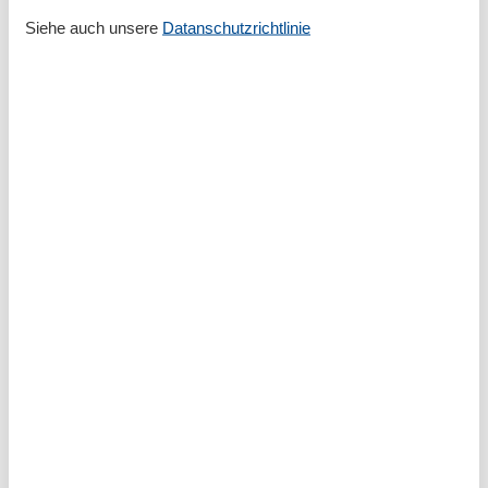
Siehe auch unsere
Datanschutzrichtlinie
Außen
Balkon
Außenanlage
Fahrradabstellplatz in der Unterkunft
Gartenliegen
Gartenmöbel
Grillmöglichkeit
Grundstück umzäunt
Ausstattung Bad/WC
Bad mit Dusche
Badezimmer mit Fenster
WM in Bad
Ausstattung Schlafbereich
Fenster verdunkelbar
Kombinierter Wohn- und Schlafbereich
Ausstattung Wohnung