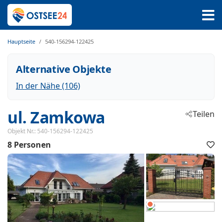
Hauptseite
540-156294-122425
Alternative Objekte
In der Nähe (106)
ul. Zamkowa
Teilen
 - Swinemünde
Objekt Nr.:
540-156294-122425
8 Personen
 - 72-600
F
h