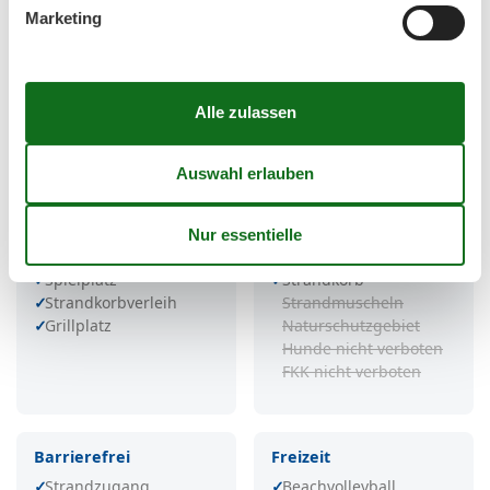
Sandstrand
Überwacht / DLRG
Marketing
Steinstrand
Kurtaxpflichtig
Naturstrand
Seebrücke
Steilküste
Strandpromenade
Wald angrenzend
Service
Strandbereiche
W-LAN
Hundestrand
WC
FKK-Strand
Dusche
Sportbereich
Spielplatz
Strandkorb
Strandkorbverleih
Strandmuscheln
Grillplatz
Naturschutzgebiet
Hunde nicht verboten
FKK nicht verboten
Barrierefrei
Freizeit
Strandzugang
Beachvolleyball