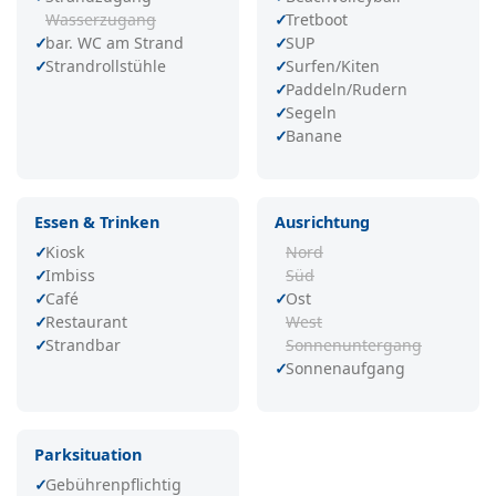
Wasserzugang
Tretboot
bar. WC am Strand
SUP
Strandrollstühle
Surfen/Kiten
Paddeln/Rudern
Segeln
Banane
Essen & Trinken
Ausrichtung
Kiosk
Nord
Imbiss
Süd
Café
Ost
Restaurant
West
Strandbar
Sonnenuntergang
Sonnenaufgang
Parksituation
Gebührenpflichtig