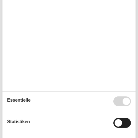
An der Promenade hat man eine große Auswahl an
gastronomischen Angeboten. Restaurants, Bistros und
das leckere Fischbrötchen direkt auf die Hand.
Verschiedene Souvenirshops sind ein interessanter
Ort zum Stöbern.
Einen Strandabschnitt für Hunde gibt es in Binz
ebenfalls. Hier darf nach Belieben, auch ohne Leine,
getobt werden. In der Umgebung gibt es viele
Radfahr- und Wanderwege.
Essentielle
Das erwartet Sie in Binz
Statistiken
Der Strand
Info