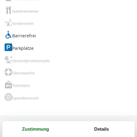
Gastronomie
Seebrücke
Barrierefrei
Parkplätze
Strandpromenade
Überwacht
Toiletten
Sportbereich
Zustimmung
Details