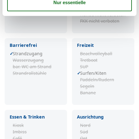
Strandkorbverleih
Strandmuscheln
Grillplatz
Naturschutzgebiet
Hunde nicht verboten
FKK nicht verboten
Barrierefrei
Freizeit
Strandzugang
Beachvolleyball
Wasserzugang
Tretboot
bar. WC am Strand
SUP
Strandrollstühle
Surfen/Kiten
Paddeln/Rudern
Segeln
Banane
Essen & Trinken
Ausrichtung
Kiosk
Nord
Imbiss
Süd
Café
Ost