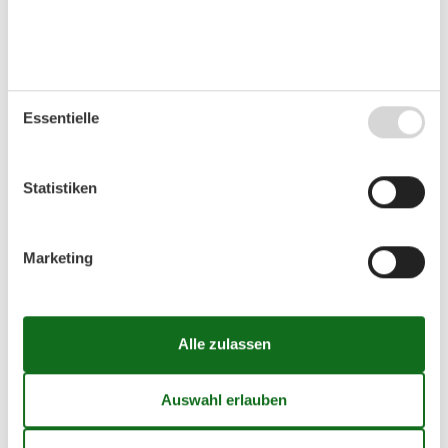
Das erwartet Sie in Dranske Ostseestrand
Essentielle
Der Strand
Info
Sandstrand
Überwacht / DLRG
Statistiken
Steinstrand
Kurtaxpflichtig
Naturstrand
Seebrücke
Steilküste
Strandpromenade
Marketing
Wald angrenzend
Service
Strandbereiche
W-LAN
Hundestrand
WC
FKK-Strand
Dusche
Sportbereich
Spielplatz
Strandkorb