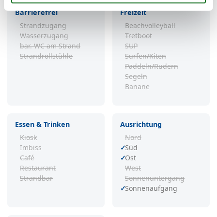
Barrierefrei
Freizeit
Strandzugang
Beachvolleyball
Wasserzugang
Tretboot
bar. WC am Strand
SUP
Strandrollstühle
Surfen/Kiten
Paddeln/Rudern
Segeln
Banane
Essen & Trinken
Ausrichtung
Kiosk
Nord
Imbiss
Süd
Café
Ost
Restaurant
West
Strandbar
Sonnenuntergang
Sonnenaufgang