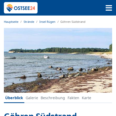
Hauptseite
Strände
Insel Rügen
Göhren Südstrand
Überblick
Galerie
Beschreibung
Fakten
Karte