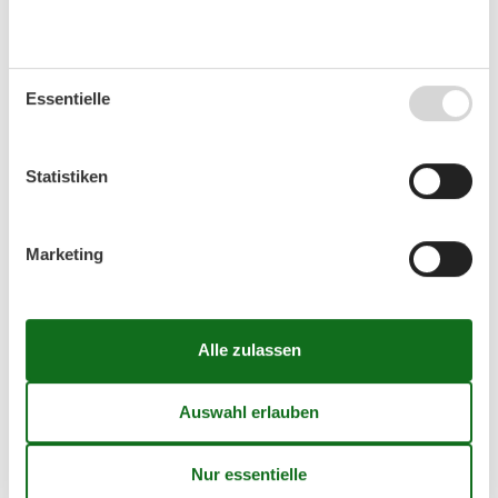
Der Strand
Info
Sandstrand
Überwacht / DLRG
Steinstrand
Kurtaxpflichtig
Essentielle
Naturstrand
Seebrücke
Steilküste
Strandpromenade
Wald angrenzend
Statistiken
Service
Strandbereiche
Marketing
W-LAN
Hundestrand
WC
FKK-Strand
Dusche
Sportbereich
Spielplatz
Strandkorb
Strandkorbverleih
Strandmuscheln
Grillplatz
Naturschutzgebiet
Hunde nicht verboten
FKK nicht verboten