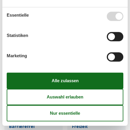
Sandstrand
Überwacht / DLRG
Steinstrand
Kurtaxpflichtig
Essentielle
Naturstrand
Seebrücke
Steilküste
Strandpromenade
Wald angrenzend
Statistiken
Service
Strandbereiche
Marketing
W-LAN
Hundestrand
WC
FKK-Strand
Dusche
Sportbereich
Spielplatz
Strandkorb
Strandkorbverleih
Strandmuscheln
Grillplatz
Naturschutzgebiet
Hunde nicht verboten
FKK nicht verboten
Barrierefrei
Freizeit