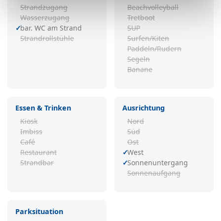
Strandzugang
Beachvolleyball
Wasserzugang
Tretboot
bar. WC am Strand
SUP
Strandrollstühle
Surfen/Kiten
Paddeln/Rudern
Segeln
Banane
Essen & Trinken
Ausrichtung
Kiosk
Nord
Imbiss
Süd
Café
Ost
Restaurant
West
Strandbar
Sonnenuntergang
Sonnenaufgang
Parksituation