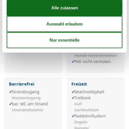
Service
Strandbereiche
W-LAN
Hundestrand
WC
FKK-Strand
Dusche
Sportbereich
Spielplatz
Strandkorb
Strandkorbverleih
Strandmuscheln
Grillplatz
Naturschutzgebiet
Hunde nicht verboten
FKK nicht verboten
Barrierefrei
Freizeit
Strandzugang
Beachvolleyball
Wasserzugang
Tretboot
bar. WC am Strand
SUP
Strandrollstühle
Surfen/Kiten
Paddeln/Rudern
Segeln
Banane