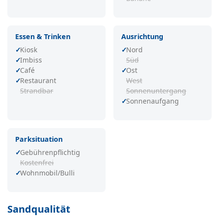
Essen & Trinken
Ausrichtung
Kiosk
Nord
Imbiss
Süd
Café
Ost
Restaurant
West
Strandbar
Sonnenuntergang
Sonnenaufgang
Parksituation
Gebührenpflichtig
Kostenfrei
Wohnmobil/Bulli
Sandqualität