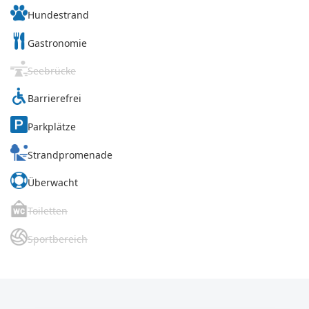
Hundestrand
Gastronomie
Seebrücke
Barrierefrei
Parkplätze
Strandpromenade
Überwacht
Toiletten
Sportbereich