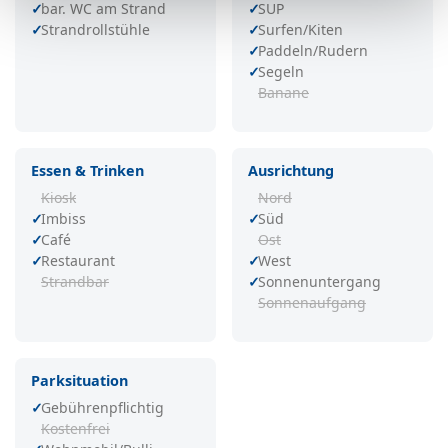
bar. WC am Strand
SUP
Strandrollstühle
Surfen/Kiten
Paddeln/Rudern
Segeln
Banane
Essen & Trinken
Ausrichtung
Kiosk
Nord
Imbiss
Süd
Café
Ost
Restaurant
West
Strandbar
Sonnenuntergang
Sonnenaufgang
Parksituation
Gebührenpflichtig
Kostenfrei