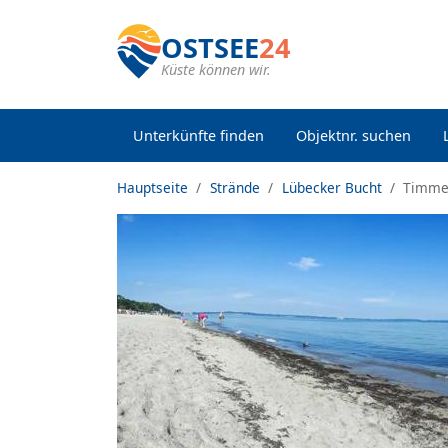
OSTSEE
24
Küste können wir.
Unterkünfte finden
Objektnr. suchen
Hauptseite
Strände
Lübecker Bucht
Timmen