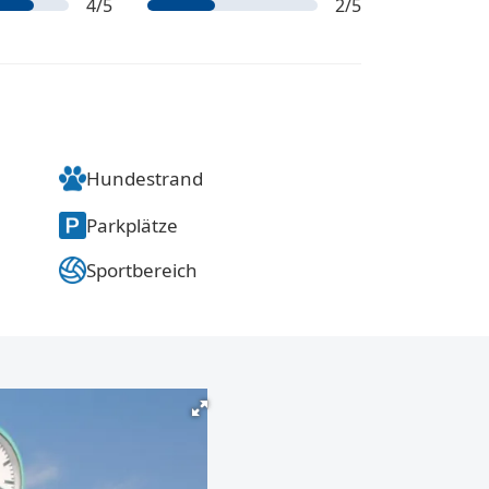
4
/5
2
/5
Hundestrand
Parkplätze
Sportbereich