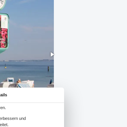
ails
ren.
verbessern und
itet.