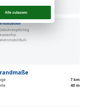
arksituation
Gebührenpflichtig
Kostenfrei
Wohnmobil/Bulli
trandmaße
nge
7 km
ite
40 m