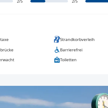
2
/5
2
/5
taxe
Strandkorbverleih
brücke
Barrierefrei
erwacht
Toiletten