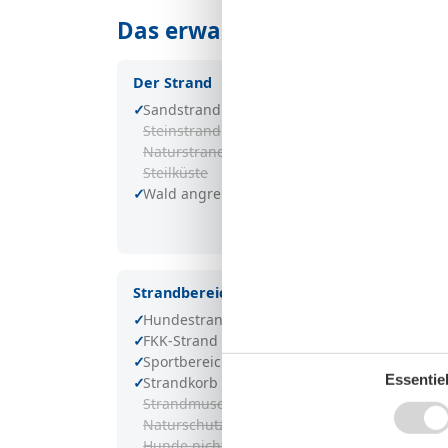
Das erwartet Sie in Timmend
Der Strand
Sandstrand
Steinstrand
Naturstrand
Steilküste
Wald angrenzend
Strandbereiche
Hundestrand
FKK-Strand
Sportbereich
Essentiel
Strandkorb
Strandmuscheln
Naturschutzgebiet
Hunde nicht verboten