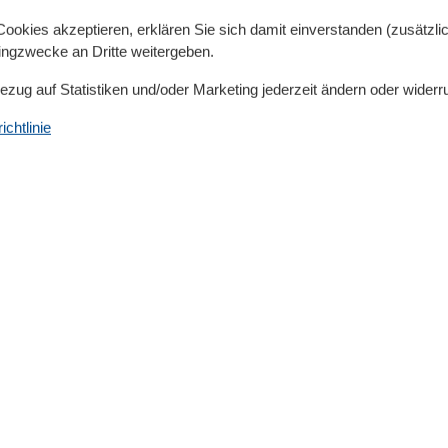
okies akzeptieren, erklären Sie sich damit einverstanden (zusätzlich
tingzwecke an Dritte weitergeben.
Bezug auf Statistiken und/oder Marketing jederzeit ändern oder widerr
chtlinie
fer Strand
d ist definitiv sehenswert. Sehr viele Strandaufgänge, die 
r gibt es viele Geschäfte und Gastronomie und man kann di
Tauchen und Surfen an.
ußläufig vom Strand entfernt.