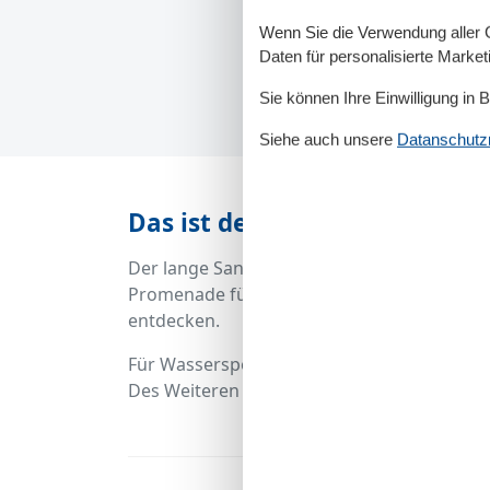
Wenn Sie die Verwendung aller Co
Daten für personalisierte Marke
Sie können Ihre Einwilligung in 
Siehe auch unsere
Datanschutzri
Das ist der Strand Timmendor
Der lange Sandstrand am Timmendorfer Stran
Promenade führt teilweise durch Wald, hie
entdecken.
Für Wassersportliebhaber bietet sich hier 
Des Weiteren liegt das Aquarium „Sealife“ f