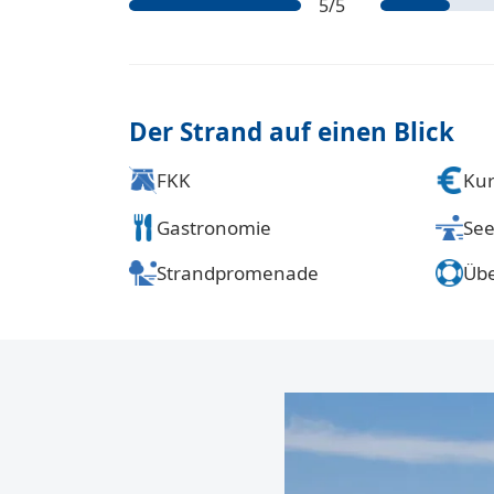
5
/5
Der Strand auf einen Blick
FKK
Kur
Gastronomie
See
Strandpromenade
Üb