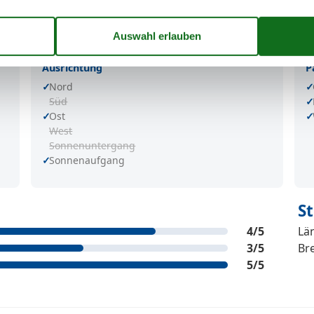
Ausrichtung
P
Nord
Süd
Ost
West
Sonnenuntergang
Sonnenaufgang
S
4
/5
Lä
3
/5
Bre
5
/5