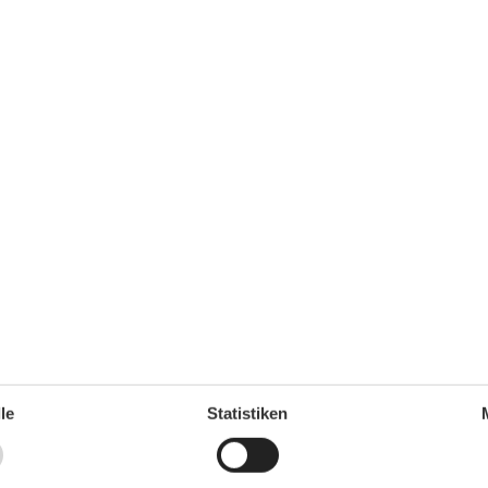
orfer Strand
Info
S
Überwacht / DLRG
Kurtaxpflichtig
Seebrücke
Strandpromenade
Barrierefrei
F
Strandzugang
Wasserzugang
bar. WC am Strand
le
Statistiken
Strandrollstühle