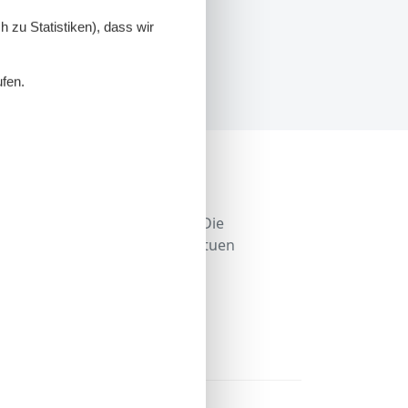
 zu Statistiken), dass wir
ufen.
alle nah beieinander liegen. Die
verse Plätze, Brunnen und Statuen