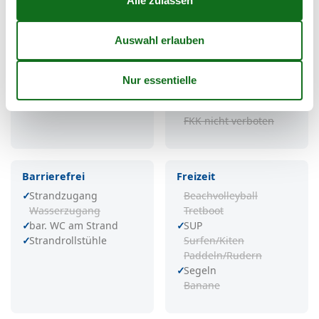
W-LAN
Hundestrand
WC
FKK-Strand
Dusche
Sportbereich
Spielplatz
Strandkorb
Strandkorbverleih
Strandmuscheln
Grillplatz
Naturschutzgebiet
Hunde nicht verboten
FKK nicht verboten
Barrierefrei
Freizeit
Strandzugang
Beachvolleyball
Wasserzugang
Tretboot
bar. WC am Strand
SUP
Strandrollstühle
Surfen/Kiten
Paddeln/Rudern
Segeln
Banane