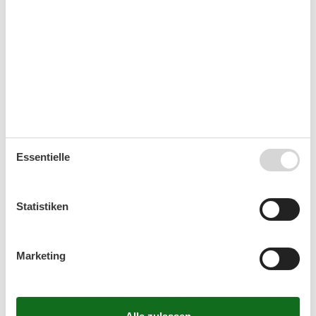
Hundehalter haben die Möglichkeit, im naheliegenden
Glücksburger Hundewald einen Spaziergang zu
machen.
Das erwartet Sie in Glücksburg Sandwig
Essentielle
Der Strand
Info
Sandstrand
Überwacht / DLRG
Statistiken
Steinstrand
Kurtaxpflichtig
Naturstrand
Seebrücke
Steilküste
Strandpromenade
Marketing
Wald angrenzend
Service
Strandbereiche