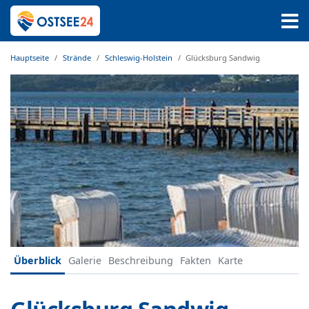
Hauptseite
Strände
Schleswig-Holstein
Glücksburg Sandwig
Überblick
Galerie
Beschreibung
Fakten
Karte