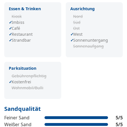
Essen & Trinken
Ausrichtung
Kiosk
Nord
Imbiss
Süd
Café
Ost
Restaurant
West
Strandbar
Sonnenuntergang
Sonnenaufgang
Parksituation
Gebührenpflichtig
Kostenfrei
Wohnmobil/Bulli
Sandqualität
Feiner Sand
5
/5
Weißer Sand
5
/5