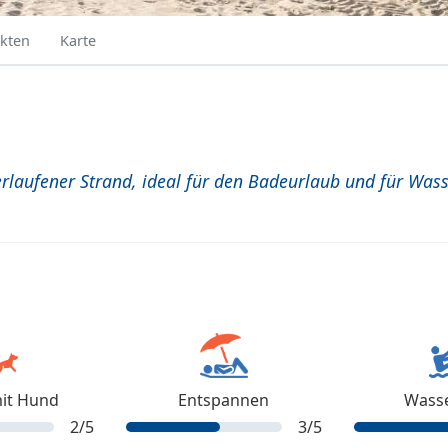
kten
Karte
erlaufener Strand, ideal für den Badeurlaub und für Wass
it Hund
Entspannen
Wasse
2
/5
3
/5