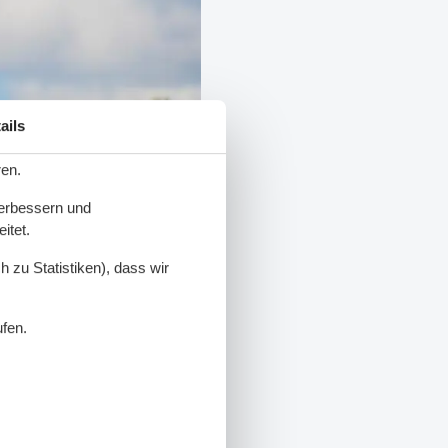
ails
ren.
verbessern und
itet.
 zu Statistiken), dass wir
ufen.