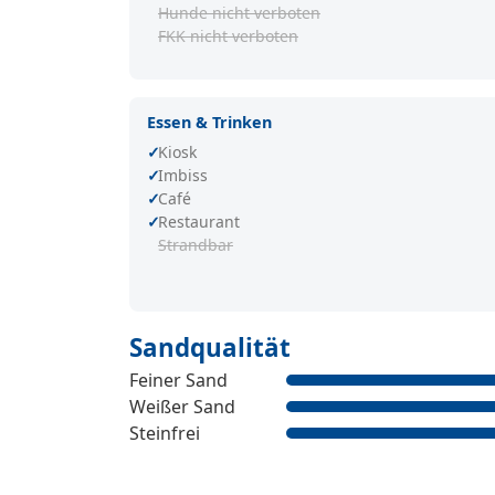
Hunde nicht verboten
FKK nicht verboten
Essen & Trinken
Kiosk
Imbiss
Café
Restaurant
Strandbar
Sandqualität
Feiner Sand
Weißer Sand
Steinfrei