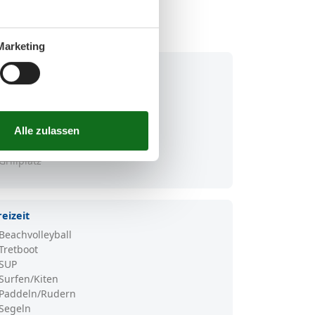
Marketing
ervice
W-LAN
WC
Dusche
Spielplatz
Strandkorbverleih
Grillplatz
reizeit
Beachvolleyball
Tretboot
SUP
Surfen/Kiten
Paddeln/Rudern
Segeln