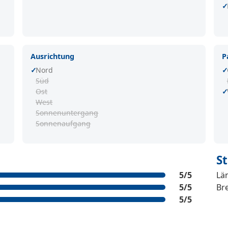
Ausrichtung
P
Nord
Süd
Ost
West
Sonnenuntergang
Sonnenaufgang
S
5
/5
Lä
5
/5
Bre
5
/5