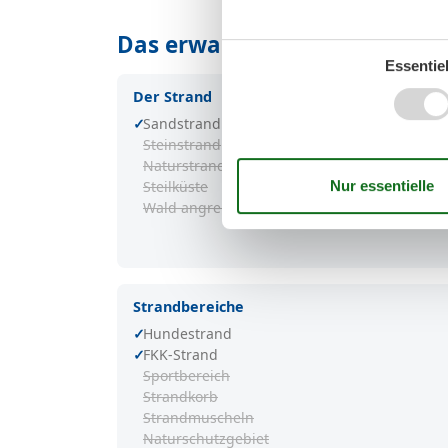
Das erwartet Sie in Kaliforni
Essentiel
Der Strand
Sandstrand
Steinstrand
Naturstrand
Steilküste
Wald angrenzend
Strandbereiche
Hundestrand
FKK-Strand
Sportbereich
Strandkorb
Strandmuscheln
Naturschutzgebiet