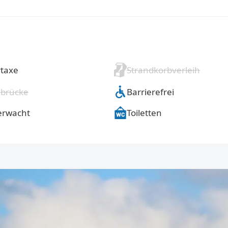
taxe
Strandkorbverleih
brücke
Barrierefrei
erwacht
Toiletten