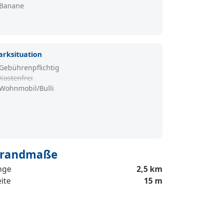
Banane
arksituation
Gebührenpflichtig
Kostenfrei
Wohnmobil/Bulli
trandmaße
nge
2,5 km
ite
15 m