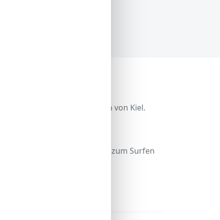
eberg, etwa 20 km nordöstlich von Kiel.
 es nicht so überlaufen. Ein
peed-Sofa, Bananenboot bis hin zum Surfen
 Fischbrötchen essen.