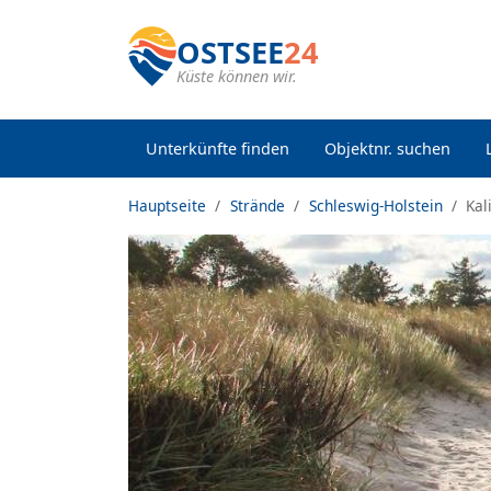
OSTSEE
24
Küste können wir.
Unterkünfte finden
Objektnr. suchen
Hauptseite
Strände
Schleswig-Holstein
Kal