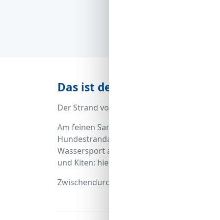
Das ist der Strand Kalifornie
Der Strand von Kalifornien liegt nicht in 
Am feinen Sandstrand kann man entspannt 
Hundestrandabschnitt bietet auch den Vier
Wassersport aller Art kann in der Wassersp
und Kiten: hier ist für jeden Geschmack et
Zwischendurch kann man sich am Kiosk ein 