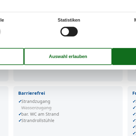
en
le
Statistiken
Info
S
Überwacht / DLRG
Kurtaxpflichtig
Seebrücke
Strandpromenade
Barrierefrei
F
Strandzugang
Wasserzugang
bar. WC am Strand
Strandrollstühle