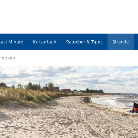
Last Minute
Kurzurlaub
Ratgeber & Tipps
Strände
ifornien